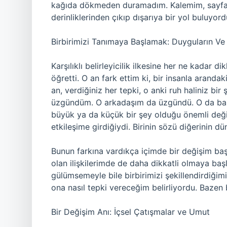
kağıda dökmeden duramadım. Kalemim, sayfanı
derinliklerinden çıkıp dışarıya bir yol buluyor
Birbirimizi Tanımaya Başlamak: Duyguların Ve İ
Karşılıklı belirleyicilik ilkesine her ne kadar
öğretti. O an fark ettim ki, bir insanla arandak
an, verdiğiniz her tepki, o anki ruh haliniz bir 
üzgündüm. O arkadaşım da üzgündü. O da bana d
büyük ya da küçük bir şey olduğu önemli değildi
etkileşime girdiğiydi. Birinin sözü diğerinin dü
Bunun farkına vardıkça içimde bir değişim baş
olan ilişkilerimde de daha dikkatli olmaya başl
gülümsemeyle bile birbirimizi şekillendirdiğim
ona nasıl tepki vereceğim belirliyordu. Bazen b
Bir Değişim Anı: İçsel Çatışmalar ve Umut