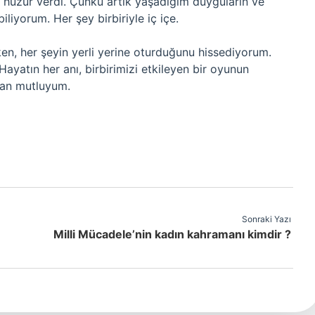
e huzur verdi. Çünkü artık yaşadığım duyguların ve
liyorum. Her şey birbiriyle iç içe.
ken, her şeyin yerli yerine oturduğunu hissediyorum.
. Hayatın her anı, birbirimizi etkileyen bir oyunun
tan mutluyum.
Sonraki Yazı
Milli Mücadele’nin kadın kahramanı kimdir ?