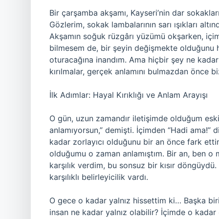
Bir çarşamba akşamı, Kayseri’nin dar sokaklar
Gözlerim, sokak lambalarının sarı ışıkları altı
Akşamın soğuk rüzgârı yüzümü okşarken, içim
bilmesem de, bir şeyin değişmekte olduğunu h
oturacağına inandım. Ama hiçbir şey ne kadar
kırılmalar, gerçek anlamını bulmazdan önce biz
İlk Adımlar: Hayal Kırıklığı ve Anlam Arayışı
O gün, uzun zamandır iletişimde olduğum eski 
anlamıyorsun,” demişti. İçimden “Hadi ama!” 
kadar zorlayıcı olduğunu bir an önce fark ettim. K
olduğumu o zaman anlamıştım. Bir an, ben o me
karşılık verdim, bu sonsuz bir kısır döngüydü. 
karşılıklı belirleyicilik vardı.
O gece o kadar yalnız hissettim ki… Başka biri
insan ne kadar yalnız olabilir? İçimde o kadar