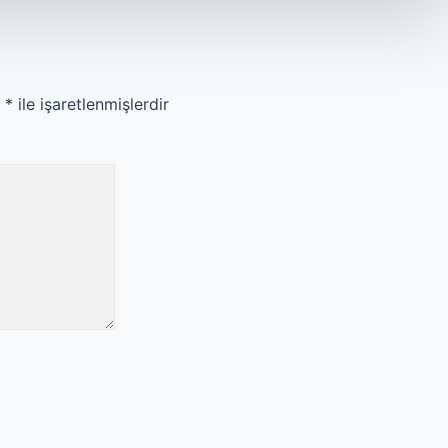
r
*
ile işaretlenmişlerdir