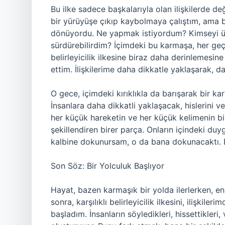
Bu ilke sadece başkalarıyla olan ilişkilerde d
bir yürüyüşe çıkıp kaybolmaya çalıştım, ama 
dönüyordu. Ne yapmak istiyordum? Kimseyi ü
sürdürebilirdim? İçimdeki bu karmaşa, her ge
belirleyicilik ilkesine biraz daha derinlemesin
ettim. İlişkilerime daha dikkatle yaklaşarak, d
O gece, içimdeki kırıklıkla da barışarak bir ka
İnsanlara daha dikkatli yaklaşacak, hislerini 
her küçük hareketin ve her küçük kelimenin bir 
şekillendiren birer parça. Onların içindeki duyg
kalbine dokunursam, o da bana dokunacaktı. Bu 
Son Söz: Bir Yolculuk Başlıyor
Hayat, bazen karmaşık bir yolda ilerlerken, en
sonra, karşılıklı belirleyicilik ilkesini, ilişki
başladım. İnsanların söyledikleri, hissettikleri,