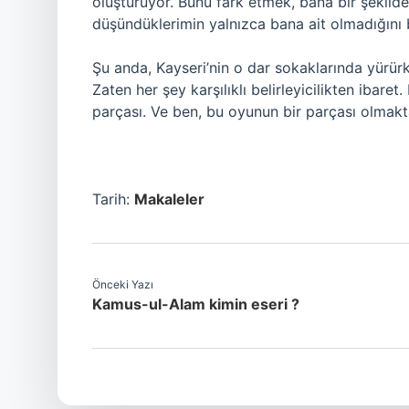
oluşturuyor. Bunu fark etmek, bana bir şekild
düşündüklerimin yalnızca bana ait olmadığını bi
Şu anda, Kayseri’nin o dar sokaklarında yürür
Zaten her şey karşılıklı belirleyicilikten ibaret
parçası. Ve ben, bu oyunun bir parçası olmak
Tarih:
Makaleler
Önceki Yazı
Kamus-ul-Alam kimin eseri ?