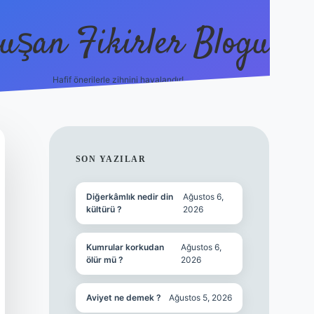
uşan Fikirler Blogu
Hafif önerilerle zihnini havalandır!
hiltonbet güncel giriş
http
SIDEBAR
SON YAZILAR
Diğerkâmlık nedir din
Ağustos 6,
kültürü ?
2026
Kumrular korkudan
Ağustos 6,
ölür mü ?
2026
Aviyet ne demek ?
Ağustos 5, 2026