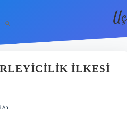
Uç
RLEYICILIK ILKESI
ği An