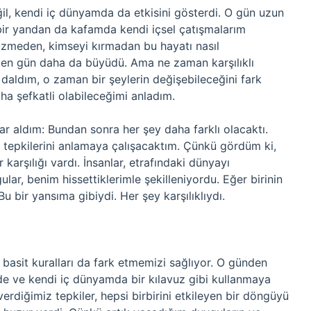
eğil, kendi iç dünyamda da etkisini gösterdi. O gün uzun
bir yandan da kafamda kendi içsel çatışmalarım
zmeden, kimseyi kırmadan bu hayatı nasıl
çen gün daha da büyüdü. Ama ne zaman karşılıklı
e daldım, o zaman bir şeylerin değişebileceğini fark
aha şefkatli olabileceğimi anladım.
rar aldım: Bundan sonra her şey daha farklı olacaktı.
ve tepkilerini anlamaya çalışacaktım. Çünkü gördüm ki,
karşılığı vardı. İnsanlar, etrafındaki dünyayı
ular, benim hissettiklerimle şekilleniyordu. Eğer birinin
bir yansıma gibiydi. Her şey karşılıklıydı.
 basit kuralları da fark etmemizi sağlıyor. O günden
lerimde ve kendi iç dünyamda bir kılavuz gibi kullanmaya
 verdiğimiz tepkiler, hepsi birbirini etkileyen bir döngüyü