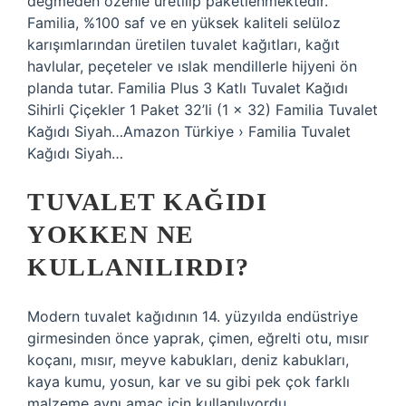
değmeden özenle üretilip paketlenmektedir.
Familia, %100 saf ve en yüksek kaliteli selüloz
karışımlarından üretilen tuvalet kağıtları, kağıt
havlular, peçeteler ve ıslak mendillerle hijyeni ön
planda tutar. Familia Plus 3 Katlı Tuvalet Kağıdı
Sihirli Çiçekler 1 Paket 32’li (1 x 32) Familia Tuvalet
Kağıdı Siyah…Amazon Türkiye › Familia Tuvalet
Kağıdı Siyah…
TUVALET KAĞIDI
YOKKEN NE
KULLANILIRDI?
Modern tuvalet kağıdının 14. yüzyılda endüstriye
girmesinden önce yaprak, çimen, eğrelti otu, mısır
koçanı, mısır, meyve kabukları, deniz kabukları,
kaya kumu, yosun, kar ve su gibi pek çok farklı
malzeme aynı amaç için kullanılıyordu.