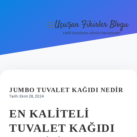
Uçuşan Fikirler Blogu
menüyü
aç
Hafif önerilerle zihnini havalandır!
Anasayfa
Gizlilik Politikası
Yasal Uyarı
Hakkımızda
JUMBO TUVALET KAĞIDI NEDIR
Tarih: Ekim 28, 2024
EN KALITELI
TUVALET KAĞIDI