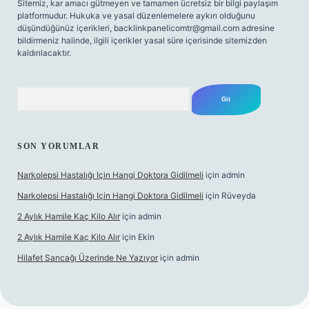
Sitemiz, kar amacı gütmeyen ve tamamen ücretsiz bir bilgi paylaşım
platformudur. Hukuka ve yasal düzenlemelere aykırı olduğunu
düşündüğünüz içerikleri,
backlinkpanelicomtr@gmail.com
adresine
bildirmeniz halinde, ilgili içerikler yasal süre içerisinde sitemizden
kaldırılacaktır.
Arama
SON YORUMLAR
Narkolepsi Hastalığı Için Hangi Doktora Gidilmeli
için
admin
Narkolepsi Hastalığı Için Hangi Doktora Gidilmeli
için
Rüveyda
2 Aylık Hamile Kaç Kilo Alır
için
admin
2 Aylık Hamile Kaç Kilo Alır
için
Ekin
Hilafet Sancağı Üzerinde Ne Yazıyor
için
admin