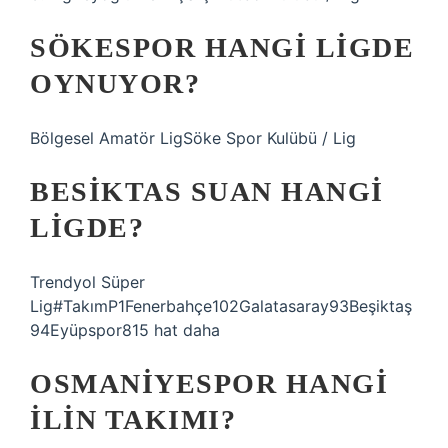
SÖKESPOR HANGI LIGDE
OYNUYOR?
Bölgesel Amatör LigSöke Spor Kulübü / Lig
BESIKTAS SUAN HANGI
LIGDE?
Trendyol Süper
Lig#TakımP1Fenerbahçe102Galatasaray93Beşiktaş
94Eyüpspor815 hat daha
OSMANIYESPOR HANGI
ILIN TAKIMI?