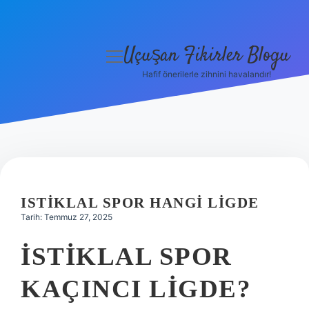
Uçuşan Fikirler Blogu
menüyü
aç
Hafif önerilerle zihnini havalandır!
Anasayfa
Gizlilik Politikası
Yasal Uyarı
Hakkımızda
ISTIKLAL SPOR HANGI LIGDE
Tarih: Temmuz 27, 2025
İSTIKLAL SPOR
KAÇINCI LIGDE?