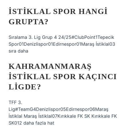
İSTIKLAL SPOR HANGI
GRUPTA?
Sıralama 3. Lig Grup 4 24/25#ClubPoint1Tepecik
Spor01Denizlispor01Edirnespor01Maraş İstiklal03
sıra daha
KAHRAMANMARAŞ
İSTIKLAL SPOR KAÇINCI
LIGDE?
TFF 3.
Lig#TeamG4Denizlispor05Edirnespor06Maraş
İstiklal Maraş İstiklal07Kırıkkale FK SK Kırıkkale FK
SK012 daha fazla hat