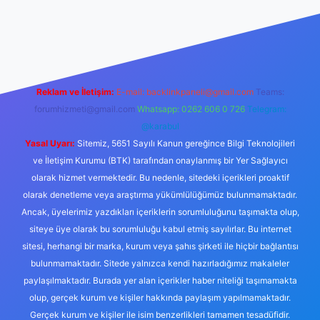
https://tulipbett.net/
Reklam ve İletişim:
E-mail:
backlinkpaneli@gmail.com
Teams:
forumhizmeti@gmail.com
Whatsapp: 0262 606 0 726
Telegram:
@karabul
Yasal Uyarı:
Sitemiz, 5651 Sayılı Kanun gereğince Bilgi Teknolojileri
ve İletişim Kurumu (BTK) tarafından onaylanmış bir Yer Sağlayıcı
olarak hizmet vermektedir. Bu nedenle, sitedeki içerikleri proaktif
olarak denetleme veya araştırma yükümlülüğümüz bulunmamaktadır.
Ancak, üyelerimiz yazdıkları içeriklerin sorumluluğunu taşımakta olup,
siteye üye olarak bu sorumluluğu kabul etmiş sayılırlar. Bu internet
sitesi, herhangi bir marka, kurum veya şahıs şirketi ile hiçbir bağlantısı
bulunmamaktadır. Sitede yalnızca kendi hazırladığımız makaleler
paylaşılmaktadır. Burada yer alan içerikler haber niteliği taşımamakta
olup, gerçek kurum ve kişiler hakkında paylaşım yapılmamaktadır.
Gerçek kurum ve kişiler ile isim benzerlikleri tamamen tesadüfidir.