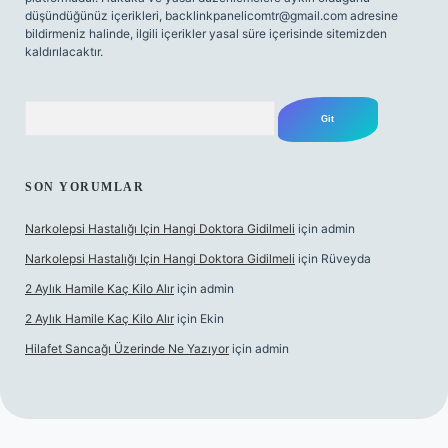
düşündüğünüz içerikleri,
backlinkpanelicomtr@gmail.com
adresine
bildirmeniz halinde, ilgili içerikler yasal süre içerisinde sitemizden
kaldırılacaktır.
Arama
SON YORUMLAR
Narkolepsi Hastalığı Için Hangi Doktora Gidilmeli
için
admin
Narkolepsi Hastalığı Için Hangi Doktora Gidilmeli
için
Rüveyda
2 Aylık Hamile Kaç Kilo Alır
için
admin
2 Aylık Hamile Kaç Kilo Alır
için
Ekin
Hilafet Sancağı Üzerinde Ne Yazıyor
için
admin