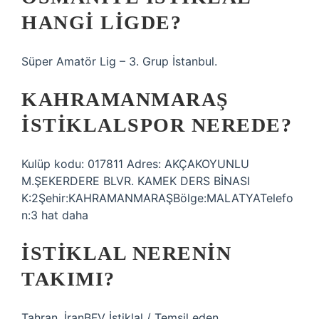
HANGI LIGDE?
Süper Amatör Lig – 3. Grup İstanbul.
KAHRAMANMARAŞ
İSTIKLALSPOR NEREDE?
Kulüp kodu: 017811 Adres: AKÇAKOYUNLU
M.ŞEKERDERE BLVR. KAMEK DERS BİNASI
K:2Şehir:KAHRAMANMARAŞBölge:MALATYATelefo
n:3 hat daha
İSTIKLAL NERENIN
TAKIMI?
Tahran, İranBFV İstiklal / Temsil eden