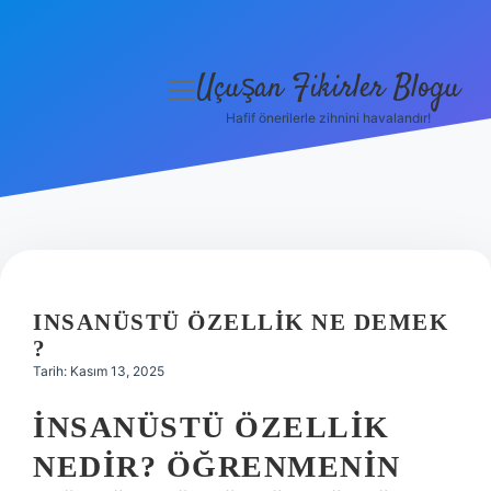
Uçuşan Fikirler Blogu
menüyü
aç
Hafif önerilerle zihnini havalandır!
Anasayfa
Gizlilik Politikası
Yasal Uyarı
Hakkımızda
INSANÜSTÜ ÖZELLIK NE DEMEK
?
Tarih: Kasım 13, 2025
İNSANÜSTÜ ÖZELLIK
NEDIR? ÖĞRENMENIN