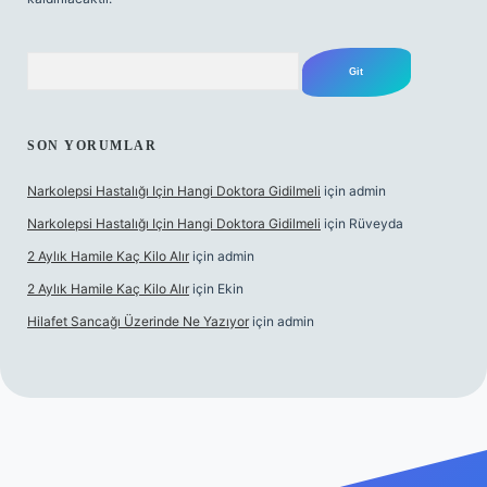
Arama
SON YORUMLAR
Narkolepsi Hastalığı Için Hangi Doktora Gidilmeli
için
admin
Narkolepsi Hastalığı Için Hangi Doktora Gidilmeli
için
Rüveyda
2 Aylık Hamile Kaç Kilo Alır
için
admin
2 Aylık Hamile Kaç Kilo Alır
için
Ekin
Hilafet Sancağı Üzerinde Ne Yazıyor
için
admin
s://tulipbett.net/