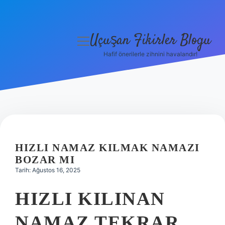
Uçuşan Fikirler Blogu
menüyü
aç
Hafif önerilerle zihnini havalandır!
Anasayfa
Gizlilik Politikası
Yasal Uyarı
Hakkımızda
HIZLI NAMAZ KILMAK NAMAZI
BOZAR MI
Tarih: Ağustos 16, 2025
HIZLI KILINAN
NAMAZ TEKRAR