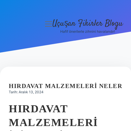
Uçuşan Fikirler Blogu
menüyü
aç
Hafif önerilerle zihnini havalandır!
Anasayfa
Gizlilik Politikası
Yasal Uyarı
Hakkımızda
HIRDAVAT MALZEMELERI NELER
Tarih: Aralık 13, 2024
HIRDAVAT
MALZEMELERI