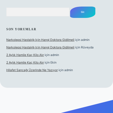
Arama
SON YORUMLAR
Narkolepsi Hastalığı Için Hangi Doktora Gidilmeli
için
admin
Narkolepsi Hastalığı Için Hangi Doktora Gidilmeli
için
Rüveyda
2 Aylık Hamile Kaç Kilo Alır
için
admin
2 Aylık Hamile Kaç Kilo Alır
için
Ekin
Hilafet Sancağı Üzerinde Ne Yazıyor
için
admin
//tulipbett.net/