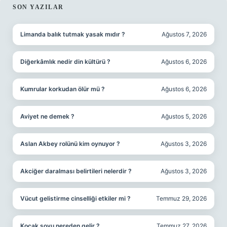
SIDEBAR
SON YAZILAR
Limanda balık tutmak yasak mıdır ?
Ağustos 7, 2026
Diğerkâmlık nedir din kültürü ?
Ağustos 6, 2026
Kumrular korkudan ölür mü ?
Ağustos 6, 2026
Aviyet ne demek ?
Ağustos 5, 2026
Aslan Akbey rolünü kim oynuyor ?
Ağustos 3, 2026
Akciğer daralması belirtileri nelerdir ?
Ağustos 3, 2026
Vücut gelistirme cinselliği etkiler mi ?
Temmuz 29, 2026
Koçak soyu nereden gelir ?
Temmuz 27, 2026