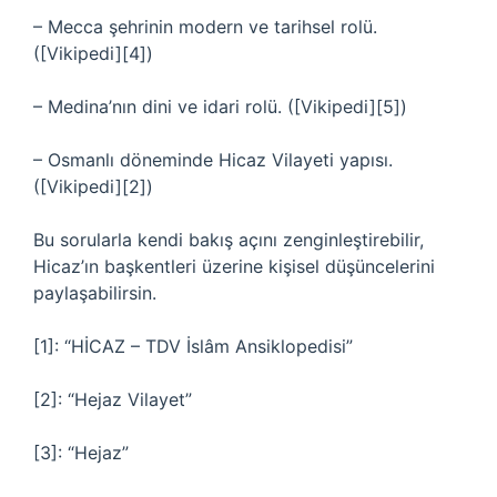
– Mecca şehrinin modern ve tarihsel rolü.
([Vikipedi][4])
– Medina’nın dini ve idari rolü. ([Vikipedi][5])
– Osmanlı döneminde Hicaz Vilayeti yapısı.
([Vikipedi][2])
Bu sorularla kendi bakış açını zenginleştirebilir,
Hicaz’ın başkentleri üzerine kişisel düşüncelerini
paylaşabilirsin.
[1]: “HİCAZ – TDV İslâm Ansiklopedisi”
[2]: “Hejaz Vilayet”
[3]: “Hejaz”