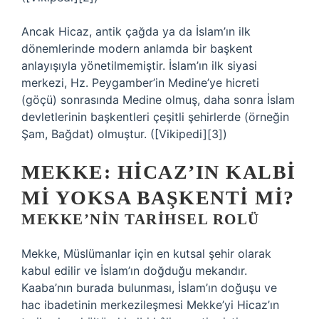
Ancak Hicaz, antik çağda ya da İslam’ın ilk
dönemlerinde modern anlamda bir başkent
anlayışıyla yönetilmemiştir. İslam’ın ilk siyasi
merkezi, Hz. Peygamber’in Medine’ye hicreti
(göçü) sonrasında Medine olmuş, daha sonra İslam
devletlerinin başkentleri çeşitli şehirlerde (örneğin
Şam, Bağdat) olmuştur. ([Vikipedi][3])
MEKKE: HICAZ’IN KALBI
MI YOKSA BAŞKENTI MI?
MEKKE’NIN TARIHSEL ROLÜ
Mekke, Müslümanlar için en kutsal şehir olarak
kabul edilir ve İslam’ın doğduğu mekandır.
Kaaba’nın burada bulunması, İslam’ın doğuşu ve
hac ibadetinin merkezileşmesi Mekke’yi Hicaz’ın