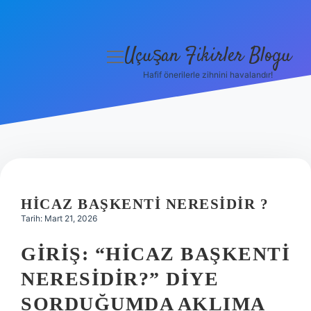
Uçuşan Fikirler Blogu
menüyü
aç
Hafif önerilerle zihnini havalandır!
Anasayfa
Gizlilik Politikası
Yasal Uyarı
Hakkımızda
HICAZ BAŞKENTI NERESIDIR ?
Tarih: Mart 21, 2026
GIRIŞ: “HICAZ BAŞKENTI
NERESIDIR?” DIYE
SORDUĞUMDA AKLIMA