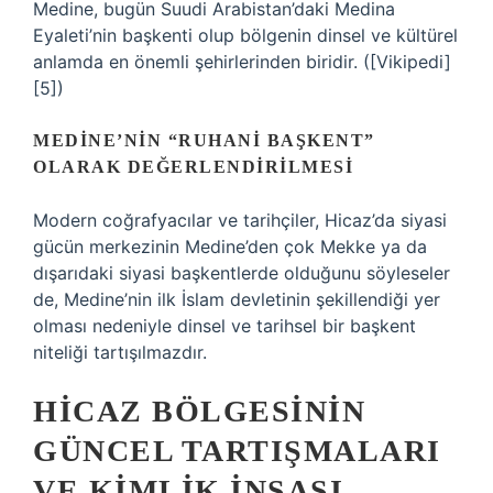
Medine, bugün Suudi Arabistan’daki Medina
Eyaleti’nin başkenti olup bölgenin dinsel ve kültürel
anlamda en önemli şehirlerinden biridir. ([Vikipedi]
[5])
MEDINE’NIN “RUHANI BAŞKENT”
OLARAK DEĞERLENDIRILMESI
Modern coğrafyacılar ve tarihçiler, Hicaz’da siyasi
gücün merkezinin Medine’den çok Mekke ya da
dışarıdaki siyasi başkentlerde olduğunu söyleseler
de, Medine’nin ilk İslam devletinin şekillendiği yer
olması nedeniyle dinsel ve tarihsel bir başkent
niteliği tartışılmazdır.
HICAZ BÖLGESININ
GÜNCEL TARTIŞMALARI
VE KIMLIK İNŞASI