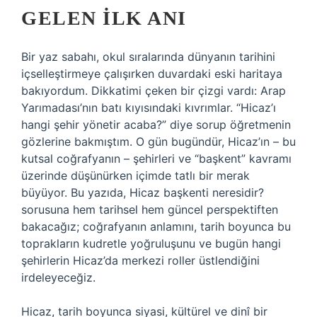
GELEN ILK ANI
Bir yaz sabahı, okul sıralarında dünyanın tarihini
içselleştirmeye çalışırken duvardaki eski haritaya
bakıyordum. Dikkatimi çeken bir çizgi vardı: Arap
Yarımadası’nın batı kıyısındaki kıvrımlar. “Hicaz’ı
hangi şehir yönetir acaba?” diye sorup öğretmenin
gözlerine bakmıştım. O gün bugündür, Hicaz’ın – bu
kutsal coğrafyanın – şehirleri ve “başkent” kavramı
üzerinde düşünürken içimde tatlı bir merak
büyüyor. Bu yazıda, Hicaz başkenti neresidir?
sorusuna hem tarihsel hem güncel perspektiften
bakacağız; coğrafyanın anlamını, tarih boyunca bu
toprakların kudretle yoğruluşunu ve bugün hangi
şehirlerin Hicaz’da merkezi roller üstlendiğini
irdeleyeceğiz.
Hicaz, tarih boyunca siyasi, kültürel ve dinî bir