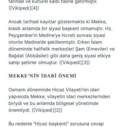
tarihsel ve kültürel kalbi hâline getirmiştir.
([Vikipedi][4])
Ancak tarihsel kayıtlar göstermekte ki Mekke,
klasik anlamda bir siyasi başkent olmamıştır. Hz.
Peygamber’in Medine’ye hicreti sonrası siyasi
otorite Medine’de şekillenmiştir. Erken İslam
döneminde halifelik merkezleri Şam (Emeviler) ve
Bağdat (Abbâsiler) gibi daha geniş siyasi etkiye
sahip şehirler olmuştur. ([Vikipedi][3])
MEKKE’NIN İDARI ÖNEMI
Osmanlı döneminde Hicaz Vilayeti’nin idari
yapısında Mekke, vilayetin idari merkezlerinden
biriydi ve bu anlamda bölgesel yönetimde
önemliydi. ([Vikipedi][2])
Bu nedenle “Hicaz başkenti” sorusuna cevap