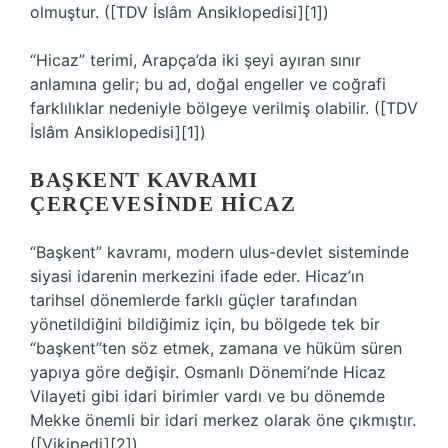
olmuştur. ([TDV İslâm Ansiklopedisi][1])
“Hicaz” terimi, Arapça’da iki şeyi ayıran sınır
anlamına gelir; bu ad, doğal engeller ve coğrafi
farklılıklar nedeniyle bölgeye verilmiş olabilir. ([TDV
İslâm Ansiklopedisi][1])
BAŞKENT KAVRAMI
ÇERÇEVESINDE HICAZ
“Başkent” kavramı, modern ulus-devlet sisteminde
siyasi idarenin merkezini ifade eder. Hicaz’ın
tarihsel dönemlerde farklı güçler tarafından
yönetildiğini bildiğimiz için, bu bölgede tek bir
“başkent”ten söz etmek, zamana ve hüküm süren
yapıya göre değişir. Osmanlı Dönemi’nde Hicaz
Vilayeti gibi idari birimler vardı ve bu dönemde
Mekke önemli bir idari merkez olarak öne çıkmıştır.
([Vikipedi][2])