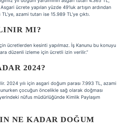
ğimiz yıl doğum yardımının asgari tutarı 4.365 TL,
. Asgari ücrete yapılan yüzde 49’luk artışın ardından
TL’ye, azami tutarı ise 15.989 TL’ye çıktı.
INIR MI?
 için ücretlerden kesinti yapılmaz. İş Kanunu bu konuyu
ra düzenli izleme için ücretli izin verilir.”
DAR 2024?
ir. 2024 yılı için asgari doğum parası 7.993 TL, azami
lunurken çocuğun öncelikle sağ olarak doğması
yerindeki nüfus müdürlüğünde Kimlik Paylaşım
IN NE KADAR DOĞUM