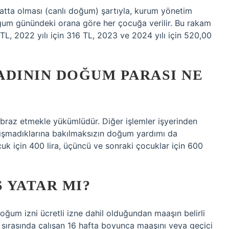
ta olması (canlı doğum) şartıyla, kurum yönetim
ğum günündeki orana göre her çocuğa verilir. Bu rakam
 TL, 2022 yılı için 316 TL, 2023 ve 2024 yılı için 520,00
ADININ DOĞUM PARASI NE
 ibraz etmekle yükümlüdür. Diğer işlemler işyerinden
lışmadıklarına bakılmaksızın doğum yardımı da
ocuk için 400 lira, üçüncü ve sonraki çocuklar için 600
 YATAR MI?
oğum izni ücretli izne dahil olduğundan maaşın belirli
i sırasında çalışan 16 hafta boyunca maaşını veya geçici