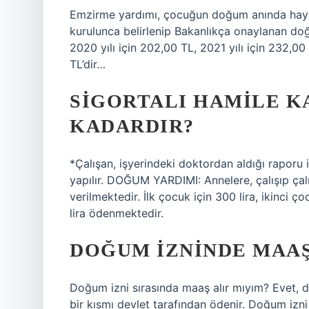
Emzirme yardımı, çocuğun doğum anında hayat
kurulunca belirlenip Bakanlıkça onaylanan do
2020 yılı için 202,00 TL, 2021 yılı için 232,00
TL’dir…
SIGORTALI HAMILE K
KADARDIR?
*Çalışan, işyerindeki doktordan aldığı raporu
yapılır. DOĞUM YARDIMI: Annelere, çalışıp ça
verilmektedir. İlk çocuk için 300 lira, ikinci ç
lira ödenmektedir.
DOĞUM IZNINDE MAAŞ
Doğum izni sırasında maaş alır mıyım? Evet, d
bir kısmı devlet tarafından ödenir. Doğum izn