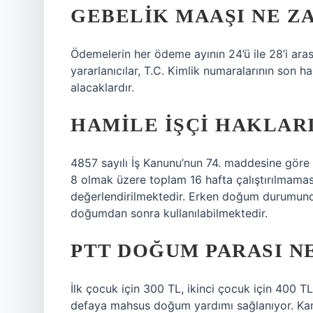
GEBELIK MAAŞI NE Z
Ödemelerin her ödeme ayının 24’ü ile 28’i aras
yararlanıcılar, T.C. Kimlik numaralarının son 
alacaklardır.
HAMILE IŞÇI HAKLAR
4857 sayılı İş Kanunu’nun 74. maddesine gör
8 olmak üzere toplam 16 hafta çalıştırılmaması
değerlendirilmektedir. Erken doğum durumund
doğumdan sonra kullanılabilmektedir.
PTT DOĞUM PARASI N
İlk çocuk için 300 TL, ikinci çocuk için 400 T
defaya mahsus doğum yardımı sağlanıyor. Kamu