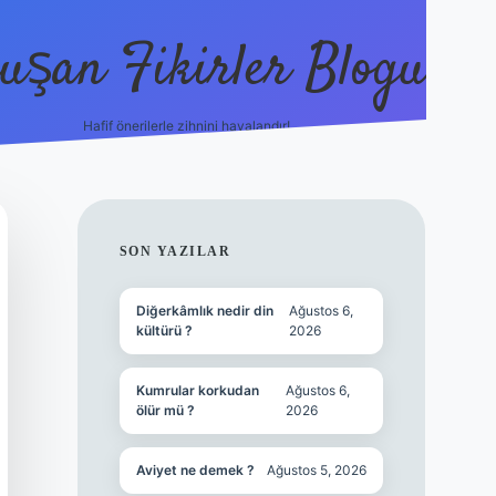
uşan Fikirler Blogu
Hafif önerilerle zihnini havalandır!
hiltonbet güncel giriş
https:
SIDEBAR
SON YAZILAR
Diğerkâmlık nedir din
Ağustos 6,
kültürü ?
2026
Kumrular korkudan
Ağustos 6,
ölür mü ?
2026
Aviyet ne demek ?
Ağustos 5, 2026