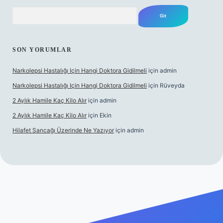
Arama
SON YORUMLAR
Narkolepsi Hastalığı Için Hangi Doktora Gidilmeli
için
admin
Narkolepsi Hastalığı Için Hangi Doktora Gidilmeli
için
Rüveyda
2 Aylık Hamile Kaç Kilo Alır
için
admin
2 Aylık Hamile Kaç Kilo Alır
için
Ekin
Hilafet Sancağı Üzerinde Ne Yazıyor
için
admin
tulipbett.net/