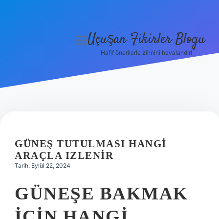
Uçuşan Fikirler Blogu
menüyü
aç
Hafif önerilerle zihnini havalandır!
Anasayfa
Gizlilik Politikası
Yasal Uyarı
Hakkımızda
GÜNEŞ TUTULMASI HANGI
ARAÇLA IZLENIR
Tarih: Eylül 22, 2024
GÜNEŞE BAKMAK
IÇIN HANGI