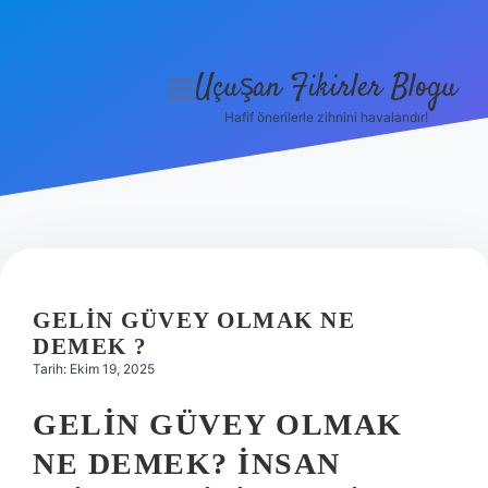
Uçuşan Fikirler Blogu
menüyü
aç
Hafif önerilerle zihnini havalandır!
Anasayfa
Gizlilik Politikası
Yasal Uyarı
Hakkımızda
GELIN GÜVEY OLMAK NE
DEMEK ?
Tarih: Ekim 19, 2025
GELIN GÜVEY OLMAK
NE DEMEK? İNSAN