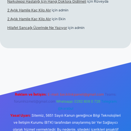
Narkolepsi Hastalığı Için Hangi Doktora Gidilmeli
için
Rüveyda
2 Aylık Hamile Kaç Kilo Alır
için
admin
2 Aylık Hamile Kaç Kilo Alır
için
Ekin
Hilafet Sancağı Üzerinde Ne Yazıyor
için
admin
ttps://tulipbett.net/
Reklam ve İletişim:
E-mail:
backlinkpaneli@gmail.com
Teams:
forumhizmeti@gmail.com
Whatsapp: 0262 606 0 726
Telegram:
@karabul
Yasal Uyarı:
Sitemiz, 5651 Sayılı Kanun gereğince Bilgi Teknolojileri
ve İletişim Kurumu (BTK) tarafından onaylanmış bir Yer Sağlayıcı
olarak hizmet vermektedir. Bu nedenle, sitedeki içerikleri proaktif