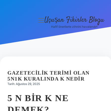
Uçuşan Fikirler Blogu
menüyü
aç
Hafif önerilerle zihnini havalandır!
Anasayfa
Gizlilik Politikası
Yasal Uyarı
Hakkımızda
GAZETECILIK TERIMI OLAN
5N1K KURALINDA K NEDIR
Tarih: Ağustos 29, 2025
5 N BIR K NE
DEMEK?