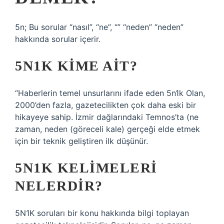
5n; Bu sorular “nasıl”, “ne”, “” “neden” “neden”
hakkında sorular içerir.
5N1K KIME AIT?
“Haberlerin temel unsurlarını ifade eden 5n1k Olan,
2000’den fazla, gazetecilikten çok daha eski bir
hikayeye sahip. İzmir dağlarındaki Temnos’ta (ne
zaman, neden (göreceli kale) gerçeği elde etmek
için bir teknik geliştiren ilk düşünür.
5N1K KELIMELERI
NELERDIR?
5N1K soruları bir konu hakkında bilgi toplayan