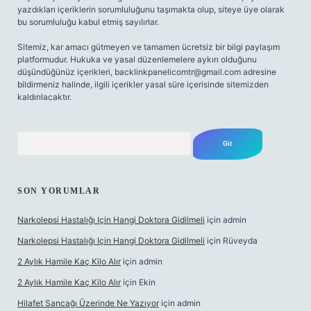
yazdıkları içeriklerin sorumluluğunu taşımakta olup, siteye üye olarak
bu sorumluluğu kabul etmiş sayılırlar.
Sitemiz, kar amacı gütmeyen ve tamamen ücretsiz bir bilgi paylaşım
platformudur. Hukuka ve yasal düzenlemelere aykırı olduğunu
düşündüğünüz içerikleri,
backlinkpanelicomtr@gmail.com
adresine
bildirmeniz halinde, ilgili içerikler yasal süre içerisinde sitemizden
kaldırılacaktır.
Arama
SON YORUMLAR
Narkolepsi Hastalığı Için Hangi Doktora Gidilmeli
için
admin
Narkolepsi Hastalığı Için Hangi Doktora Gidilmeli
için
Rüveyda
2 Aylık Hamile Kaç Kilo Alır
için
admin
2 Aylık Hamile Kaç Kilo Alır
için
Ekin
Hilafet Sancağı Üzerinde Ne Yazıyor
için
admin