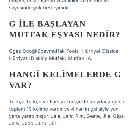
meyve, onları içeren vitaminler ve mineraller
sayesinde çok besleyicidir.
G ILE BAŞLAYAN
MUTFAK EŞYASI NEDIR?
Ggaz Ocoğkübevmutfak Tools -Hürriyat Dissice
Hürriyat ›Diskicy Mutfak› Mutfak -A.
HANGI KELIMELERDE G
VAR?
Türkçe Türkçe ve Farsça Türkçe’de meydana gelen
toplam 10 kelime vardır ve 4 harfin gelişiyle yan
yana yaratılmıştır: Jale, Janr, Rim, Geste, Jile, Gips,
Jelly, Judo, Juro, Jüri.