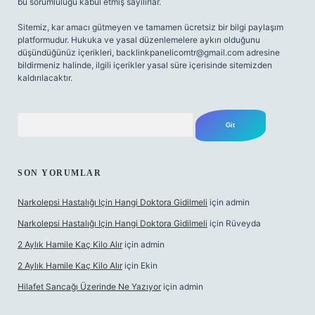
bu sorumluluğu kabul etmiş sayılırlar.
Sitemiz, kar amacı gütmeyen ve tamamen ücretsiz bir bilgi paylaşım
platformudur. Hukuka ve yasal düzenlemelere aykırı olduğunu
düşündüğünüz içerikleri,
backlinkpanelicomtr@gmail.com
adresine
bildirmeniz halinde, ilgili içerikler yasal süre içerisinde sitemizden
kaldırılacaktır.
Arama
SON YORUMLAR
Narkolepsi Hastalığı Için Hangi Doktora Gidilmeli
için
admin
Narkolepsi Hastalığı Için Hangi Doktora Gidilmeli
için
Rüveyda
2 Aylık Hamile Kaç Kilo Alır
için
admin
2 Aylık Hamile Kaç Kilo Alır
için
Ekin
Hilafet Sancağı Üzerinde Ne Yazıyor
için
admin