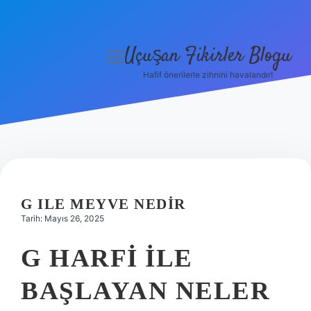
Uçuşan Fikirler Blogu
menüyü
aç
Hafif önerilerle zihnini havalandır!
Anasayfa
Gizlilik Politikası
Yasal Uyarı
Hakkımızda
G ILE MEYVE NEDIR
Tarih: Mayıs 26, 2025
G HARFI ILE
BAŞLAYAN NELER