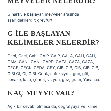
MEYVELER NELERDIR?
G harfiyle başlayan meyveler arasında
aşağıdakilerdir: greyfurt.
G ILE BAŞLAYAN
KELIMELER NELERDIR?
Gabi, Gaci, Gahi, GAIP, GAIP, GALA, GALI, GALI,
GAM, GANI, GANI, GARD, GAZA, GAZA, GAZA,
GECE, GECK, GEDA, GEY, GIB, GIB, GIB, GIB, GIB,
GIBI GI, GI, GIBI. Gonk, enfeksiyon, göç, göl,
cenaze, kalp, şöhret, vizyon, göz, gram, Yunanca.
KAÇ MEYVE VAR?
Açık bir cevabı olmasa da, coğrafyaya ve iklime