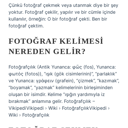
Çünkü fotoğraf çekmek veya utanmak diye bir şey
yoktur. Fotoğraf çekilir, yapılır ve bir cümle içinde
kullanılır, örneğin: O bir fotoğraf çekti. Ben bir
fotoğraf çektim.
FOTOĞRAF KELIMESI
NEREDEN GELIR?
Fotoğrafçılık (Antik Yunanca: φῶς (fos), Yunanca:
φωτός (fotos)), “ışık (gök cisimlerinin)”, “parlaklık”
ve Yunanca: γράφειν (grafein), “çizmek”, “kazımak”,
“boyamak”, “yazmak” kelimelerinin birleşiminden
oluşan bir isimdir. Kelime “ışığın yardımıyla iz
bırakmak” anlamına gelir. Fotoğrafçılık –
VikipediVikipedi › Wiki › FotoğrafçılıkVikipedi ›
Wiki › Fotoğrafçılık