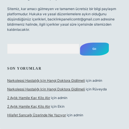
Sitemiz, kar amacı gütmeyen ve tamamen ücretsiz bir bilgi paylaşım
platformudur. Hukuka ve yasal düzenlemelere aykırı olduğunu
düşündüğünüz içerikleri,
backlinkpanelicomtr@gmail.com
adresine
bildirmeniz halinde, ilgili içerikler yasal süre içerisinde sitemizden
kaldırılacaktır.
Arama
SON YORUMLAR
Narkolepsi Hastalığı Için Hangi Doktora Gidilmeli
için
admin
Narkolepsi Hastalığı Için Hangi Doktora Gidilmeli
için
Rüveyda
2 Aylık Hamile Kaç Kilo Alır
için
admin
2 Aylık Hamile Kaç Kilo Alır
için
Ekin
Hilafet Sancağı Üzerinde Ne Yazıyor
için
admin