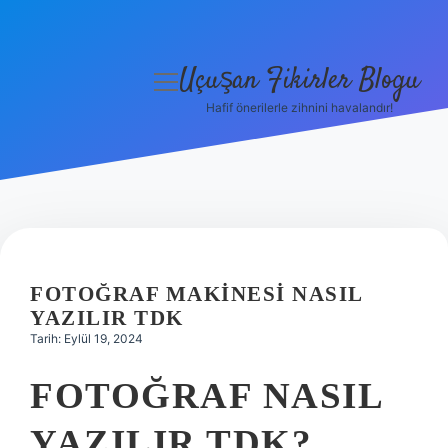
Uçuşan Fikirler Blogu
menüyü
aç
Hafif önerilerle zihnini havalandır!
Anasayfa
Gizlilik Politikası
Yasal Uyarı
Hakkımızda
FOTOĞRAF MAKINESI NASIL
YAZILIR TDK
Tarih: Eylül 19, 2024
FOTOĞRAF NASIL
YAZILIR TDK?