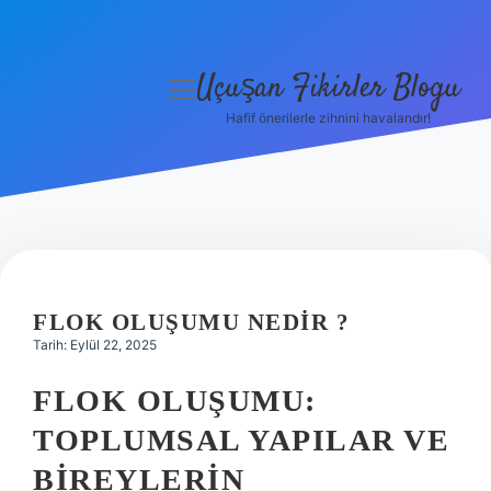
Uçuşan Fikirler Blogu
menüyü
aç
Hafif önerilerle zihnini havalandır!
Anasayfa
Gizlilik Politikası
Yasal Uyarı
Hakkımızda
FLOK OLUŞUMU NEDIR ?
Tarih: Eylül 22, 2025
FLOK OLUŞUMU:
TOPLUMSAL YAPILAR VE
BIREYLERIN