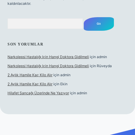
kaldırılacaktır.
Arama
SON YORUMLAR
Narkolepsi Hastalığı Için Hangi Doktora Gidilmeli
için
admin
Narkolepsi Hastalığı Için Hangi Doktora Gidilmeli
için
Rüveyda
2 Aylık Hamile Kaç Kilo Alır
için
admin
2 Aylık Hamile Kaç Kilo Alır
için
Ekin
Hilafet Sancağı Üzerinde Ne Yazıyor
için
admin
://tulipbett.net/