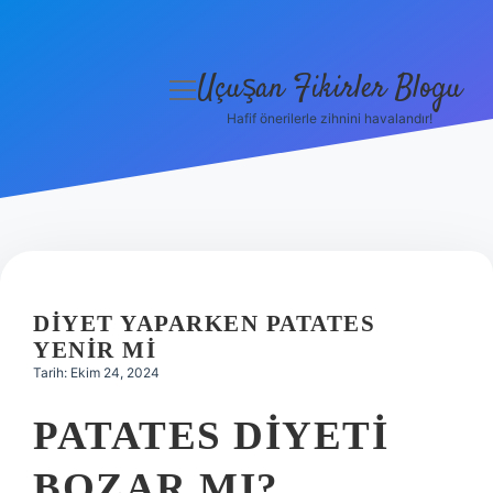
Uçuşan Fikirler Blogu
menüyü
aç
Hafif önerilerle zihnini havalandır!
Anasayfa
Gizlilik Politikası
Yasal Uyarı
Hakkımızda
DIYET YAPARKEN PATATES
YENIR MI
Tarih: Ekim 24, 2024
PATATES DIYETI
BOZAR MI?