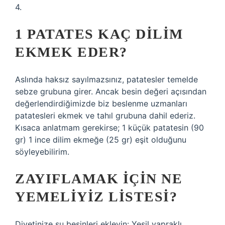
4.
1 PATATES KAÇ DILIM
EKMEK EDER?
Aslında haksız sayılmazsınız, patatesler temelde
sebze grubuna girer. Ancak besin değeri açısından
değerlendirdiğimizde biz beslenme uzmanları
patatesleri ekmek ve tahıl grubuna dahil ederiz.
Kısaca anlatmam gerekirse; 1 küçük patatesin (90
gr) 1 ince dilim ekmeğe (25 gr) eşit olduğunu
söyleyebilirim.
ZAYIFLAMAK IÇIN NE
YEMELIYIZ LISTESI?
Diyetinize şu besinleri ekleyin: Yeşil yapraklı