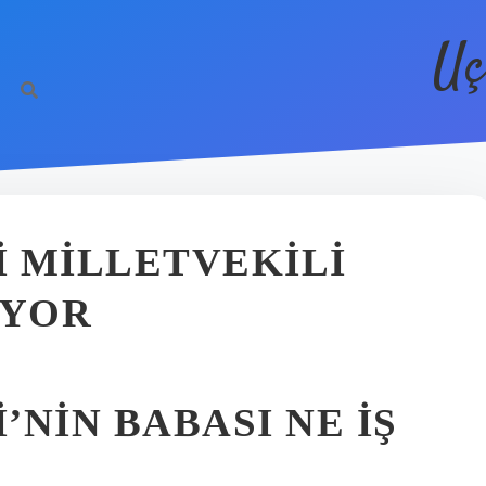
Uç
 MILLETVEKILI
IYOR
NIN BABASI NE IŞ