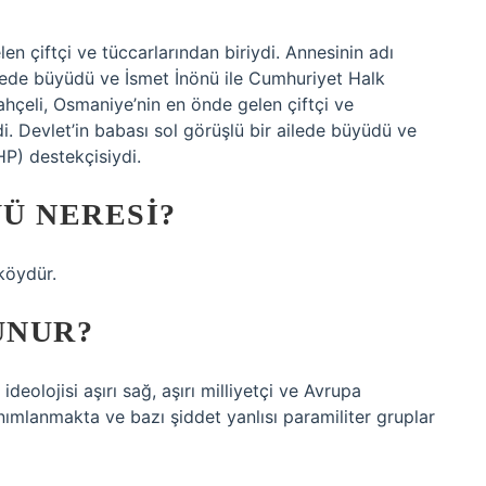
en çiftçi ve tüccarlarından biriydi. Annesinin adı
ailede büyüdü ve İsmet İnönü ile Cumhuriyet Halk
Bahçeli, Osmaniye’nin en önde gelen çiftçi ve
di. Devlet’in babası sol görüşlü bir ailede büyüdü ve
HP) destekçisiydi.
Ü NERESI?
 köydür.
UNUR?
ideolojisi aşırı sağ, aşırı milliyetçi ve Avrupa
tanımlanmakta ve bazı şiddet yanlısı paramiliter gruplar