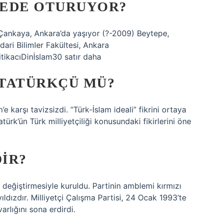
REDE OTURUYOR?
 Çankaya, Ankara’da yaşıyor (?-2009) Beytepe,
ri Bilimler Fakültesi, Ankara
ikacıDinİslam30 satır daha
ATATÜRKÇÜ MÜ?
e karşı tavizsizdi. “Türk-İslam ideali” fikrini ortaya
atürk’ün Türk milliyetçiliği konusundaki fikirlerini öne
DIR?
 değiştirmesiyle kuruldu. Partinin amblemi kırmızı
ıldızdır. Milliyetçi Çalışma Partisi, 24 Ocak 1993’te
arlığını sona erdirdi.