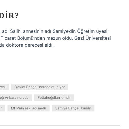
DIR?
dı Salih, annesinin adı Samiye’dir. Öğretim üyesi;
ış Ticaret Bölümü’nden mezun oldu. Gazi Üniversitesi
da doktora derecesi aldı.
resi
Devlet Bahçeli nerede oturuyor
ağı Ankara nerede
Fettahoğulları kimdir
r
MHPnin eski adı nedir
Samiye Bahçeli kimdir