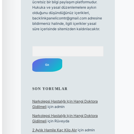
ücretsiz bir bilgi paylaşım platformudur.
Hukuka ve yasal düzenlemelere aykırı
olduğunu düşündüğünüz içerikleri,
backlinkpanelicomtr@gmail.com
adresine
bildirmeniz halinde, ilgili içerikler yasal
süre içerisinde sitemizden kaldırılacaktır.
Arama
SON YORUMLAR
Narkolepsi Hastalığı Için Hangi Doktora
Gidilmeli
için
admin
Narkolepsi Hastalığı Için Hangi Doktora
Gidilmeli
için
Rüveyda
2 Aylık Hamile Kaç Kilo Alır
için
admin