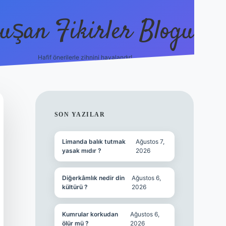
uşan Fikirler Blogu
Hafif önerilerle zihnini havalandır!
hiltonbet güncel giriş
http
SIDEBAR
SON YAZILAR
Limanda balık tutmak
Ağustos 7,
yasak mıdır ?
2026
Diğerkâmlık nedir din
Ağustos 6,
kültürü ?
2026
Kumrular korkudan
Ağustos 6,
ölür mü ?
2026