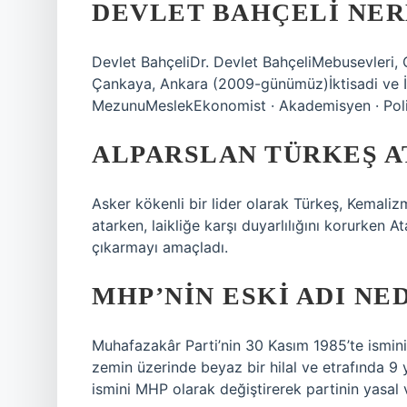
DEVLET BAHÇELI NE
Devlet BahçeliDr. Devlet BahçeliMebusevleri,
Çankaya, Ankara (2009-günümüz)İktisadi ve İda
MezunuMeslekEkonomist · Akademisyen · Polit
ALPARSLAN TÜRKEŞ 
Asker kökenli bir lider olarak Türkeş, Kemalizm’
atarken, laikliğe karşı duyarlılığını korurken At
çıkarmayı amaçladı.
MHP’NIN ESKI ADI NE
Muhafazakâr Parti’nin 30 Kasım 1985’te ismini
zemin üzerinde beyaz bir hilal ve etrafında 9 y
ismini MHP olarak değiştirerek partinin yasal v