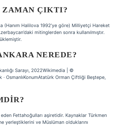
 ZAMAN ÇIKTI?
da (Hanım Halilova 1992’ye göre) Milliyetçi Hareket
zerbaycan’daki mitinglerden sonra kullanılmıştır.
üklemiştir.
ANKARA NEREDE?
anlığı Sarayı, 2022Wikimedia | ©
k · OsmanlıKonumAtatürk Orman Çiftliği Beştepe,
MDIR?
 eden Fettahoğulları aşiretidir. Kaynaklar Türkmen
rine yerleştiklerini ve Müslüman olduklarını