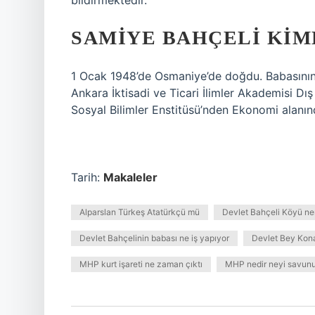
bildirmektedir.
SAMIYE BAHÇELI KIM
1 Ocak 1948’de Osmaniye’de doğdu. Babasının a
Ankara İktisadi ve Ticari İlimler Akademisi D
Sosyal Bilimler Enstitüsü’nden Ekonomi alanın
Tarih:
Makaleler
Alparslan Türkeş Atatürkçü mü
Devlet Bahçeli Köyü ne
Devlet Bahçelinin babası ne iş yapıyor
Devlet Bey Kon
MHP kurt işareti ne zaman çıktı
MHP nedir neyi savunu