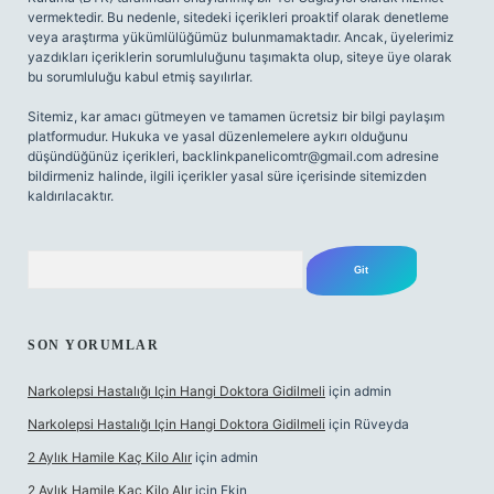
vermektedir. Bu nedenle, sitedeki içerikleri proaktif olarak denetleme
veya araştırma yükümlülüğümüz bulunmamaktadır. Ancak, üyelerimiz
yazdıkları içeriklerin sorumluluğunu taşımakta olup, siteye üye olarak
bu sorumluluğu kabul etmiş sayılırlar.
Sitemiz, kar amacı gütmeyen ve tamamen ücretsiz bir bilgi paylaşım
platformudur. Hukuka ve yasal düzenlemelere aykırı olduğunu
düşündüğünüz içerikleri,
backlinkpanelicomtr@gmail.com
adresine
bildirmeniz halinde, ilgili içerikler yasal süre içerisinde sitemizden
kaldırılacaktır.
Arama
SON YORUMLAR
Narkolepsi Hastalığı Için Hangi Doktora Gidilmeli
için
admin
Narkolepsi Hastalığı Için Hangi Doktora Gidilmeli
için
Rüveyda
2 Aylık Hamile Kaç Kilo Alır
için
admin
2 Aylık Hamile Kaç Kilo Alır
için
Ekin