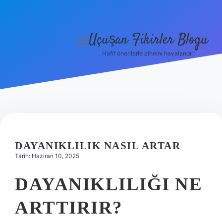
Uçuşan Fikirler Blogu
menüyü
aç
Hafif önerilerle zihnini havalandır!
Anasayfa
Gizlilik Politikası
Yasal Uyarı
Hakkımızda
DAYANIKLILIK NASIL ARTAR
Tarih: Haziran 10, 2025
DAYANIKLILIĞI NE
ARTTIRIR?