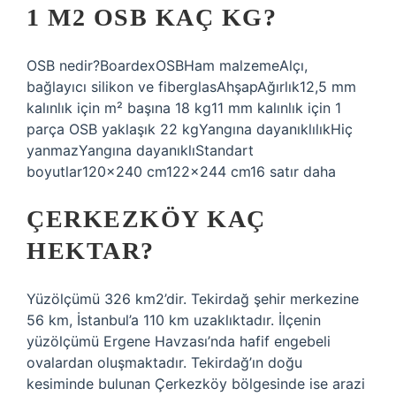
1 M2 OSB KAÇ KG?
OSB nedir?BoardexOSBHam malzemeAlçı,
bağlayıcı silikon ve fiberglasAhşapAğırlık12,5 mm
kalınlık için m² başına 18 kg11 mm kalınlık için 1
parça OSB yaklaşık 22 kgYangına dayanıklılıkHiç
yanmazYangına dayanıklıStandart
boyutlar120x240 cm122x244 cm16 satır daha
ÇERKEZKÖY KAÇ
HEKTAR?
Yüzölçümü 326 km2’dir. Tekirdağ şehir merkezine
56 km, İstanbul’a 110 km uzaklıktadır. İlçenin
yüzölçümü Ergene Havzası’nda hafif engebeli
ovalardan oluşmaktadır. Tekirdağ’ın doğu
kesiminde bulunan Çerkezköy bölgesinde ise arazi