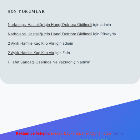
SON YORUMLAR
Narkolepsi Hastalığı Için Hangi Doktora Gidilmeli
için
admin
Narkolepsi Hastalığı Için Hangi Doktora Gidilmeli
için
Rüveyda
2 Aylık Hamile Kaç Kilo Alır
için
admin
2 Aylık Hamile Kaç Kilo Alır
için
Ekin
Hilafet Sancağı Üzerinde Ne Yazıyor
için
admin
tps://tulipbett.net/
Reklam ve İletişim:
E-mail:
backlinkpaneli@gmail.com
Teams: