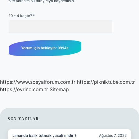
site adresim bu tarayıcıya kaydedilsin.
10 - 4 kaçtır?
*
https://www.sosyalforum.com.tr
https://pikniktube.com.tr
https://evrino.com.tr
Sitemap
SIDEBAR
SON YAZILAR
Limanda balık tutmak yasak mıdır ?
Ağustos 7, 2026