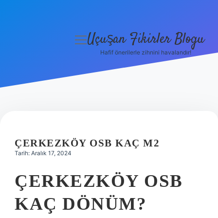
Uçuşan Fikirler Blogu
menüyü
aç
Hafif önerilerle zihnini havalandır!
Anasayfa
Gizlilik Politikası
Yasal Uyarı
Hakkımızda
ÇERKEZKÖY OSB KAÇ M2
Tarih: Aralık 17, 2024
ÇERKEZKÖY OSB
KAÇ DÖNÜM?