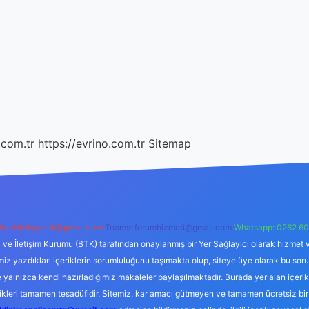
.com.tr
https://evrino.com.tr
Sitemap
backlinkpaneli@gmail.com
Teams:
forumhizmeti@gmail.com
Whatsapp: 0262 60
i ve İletişim Kurumu (BTK) tarafından onaylanmış bir Yer Sağlayıcı olarak hizmet v
azdıkları içeriklerin sorumluluğunu taşımakta olup, siteye üye olarak bu sorumlul
e yalnızca kendi hazırladığımız makaleler paylaşılmaktadır. Burada yer alan içeri
likleri tamamen tesadüfidir. Sitemiz, kar amacı gütmeyen ve tamamen ücretsiz bir