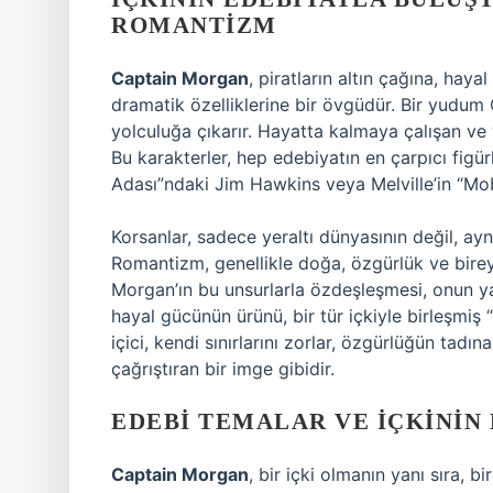
ROMANTIZM
Captain Morgan
, piratların altın çağına, ha
dramatik özelliklerine bir övgüdür. Bir yudum
yolculuğa çıkarır. Hayatta kalmaya çalışan ve 
Bu karakterler, hep edebiyatın en çarpıcı figür
Adası”ndaki Jim Hawkins veya Melville’in “Mo
Korsanlar, sadece yeraltı dünyasının değil, ay
Romantizm, genellikle doğa, özgürlük ve bireyse
Morgan’ın bu unsurlarla özdeşleşmesi, onun yal
hayal gücünün ürünü, bir tür içkiyle birleşmiş
içici, kendi sınırlarını zorlar, özgürlüğün tadın
çağrıştıran bir imge gibidir.
EDEBI TEMALAR VE İÇKININ
Captain Morgan
, bir içki olmanın yanı sıra, b