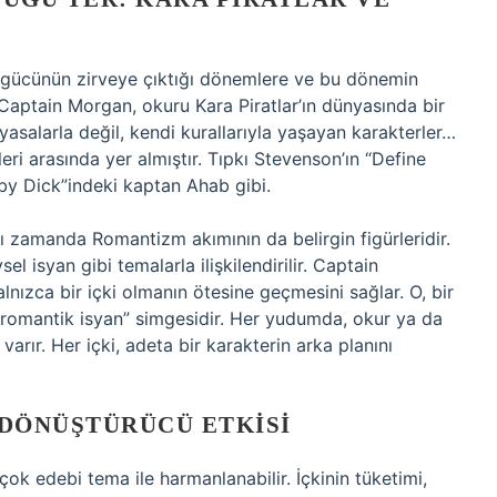
yal gücünün zirveye çıktığı dönemlere ve bu dönemin
 Captain Morgan, okuru Kara Piratlar’ın dünyasında bir
yasalarla değil, kendi kurallarıyla yaşayan karakterler…
leri arasında yer almıştır. Tıpkı Stevenson’ın “Define
by Dick”indeki kaptan Ahab gibi.
nı zamanda Romantizm akımının da belirgin figürleridir.
l isyan gibi temalarla ilişkilendirilir. Captain
nızca bir içki olmanın ötesine geçmesini sağlar. O, bir
 “romantik isyan” simgesidir. Her yudumda, okur ya da
a varır. Her içki, adeta bir karakterin arka planını
 DÖNÜŞTÜRÜCÜ ETKISI
irçok edebi tema ile harmanlanabilir. İçkinin tüketimi,