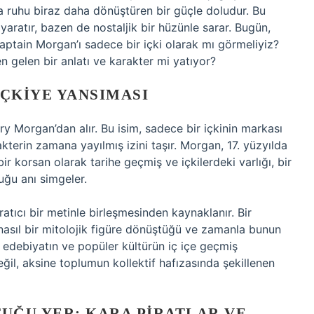
mda ruhu biraz daha dönüştüren bir güçle doludur. Bu
ratır, bazen de nostaljik bir hüzünle sarar. Bugün,
aptain Morgan’ı sadece bir içki olarak mı görmeliyiz?
n gelen bir anlatı ve karakter mi yatıyor?
İÇKIYE YANSIMASI
ry Morgan’dan alır. Bu isim, sadece bir içkinin markası
akterin zamana yayılmış izini taşır. Morgan, 17. yüzyılda
ir korsan olarak tarihe geçmiş ve içkilerdeki varlığı, bir
uğu anı simgeler.
aratıcı bir metinle birleşmesinden kaynaklanır. Bir
 nasıl bir mitolojik figüre dönüştüğü ve zamanla bunun
i, edebiyatın ve popüler kültürün iç içe geçmiş
değil, aksine toplumun kollektif hafızasında şekillenen
TUĞU YER: KARA PIRATLAR VE