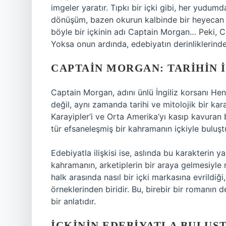
imgeler yaratır. Tıpkı bir içki gibi, her yudu
dönüşüm, bazen okurun kalbinde bir heyecan ya
böyle bir içkinin adı Captain Morgan… Peki, C
Yoksa onun ardında, edebiyatın derinliklerinde
CAPTAIN MORGAN: TARIHIN 
Captain Morgan, adını ünlü İngiliz korsanı Hen
değil, aynı zamanda tarihi ve mitolojik bir kar
Karayipler’i ve Orta Amerika’yı kasıp kavuran b
tür efsaneleşmiş bir kahramanın içkiyle buluşt
Edebiyatla ilişkisi ise, aslında bu karakterin y
kahramanın, arketiplerin bir araya gelmesiyle
halk arasında nasıl bir içki markasına evrildiğ
örneklerinden biridir. Bu, birebir bir romanın 
bir anlatıdır.
İÇKININ EDEBIYATLA BULUŞ