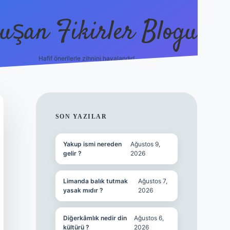
uşan Fikirler Blogu
Hafif önerilerle zihnini havalandır!
hiltonbet güncel giriş
https
SIDEBAR
SON YAZILAR
Yakup ismi nereden
Ağustos 9,
gelir ?
2026
Limanda balık tutmak
Ağustos 7,
yasak mıdır ?
2026
Diğerkâmlık nedir din
Ağustos 6,
kültürü ?
2026