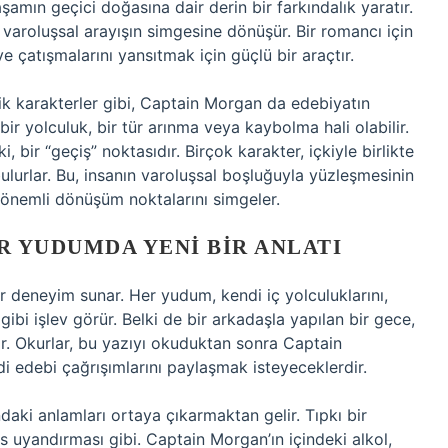
amın geçici doğasına dair derin bir farkındalık yaratır.
varoluşsal arayışın simgesine dönüşür. Bir romancı için
e çatışmalarını yansıtmak için güçlü bir araçtır.
ik karakterler gibi, Captain Morgan da edebiyatın
bir yolculuk, bir tür arınma veya kaybolma hali olabilir.
 bir “geçiş” noktasıdır. Birçok karakter, içkiyle birlikte
lurlar. Bu, insanın varoluşsal boşluğuyla yüzleşmesinin
i önemli dönüşüm noktalarını simgeler.
 YUDUMDA YENI BIR ANLATI
ir deneyim sunar. Her yudum, kendi iç yolculuklarını,
 gibi işlev görür. Belki de bir arkadaşla yapılan bir gece,
ıdır. Okurlar, bu yazıyı okuduktan sonra Captain
ndi edebi çağrışımlarını paylaşmak isteyeceklerdir.
aki anlamları ortaya çıkarmaktan gelir. Tıpkı bir
s uyandırması gibi. Captain Morgan’ın içindeki alkol,