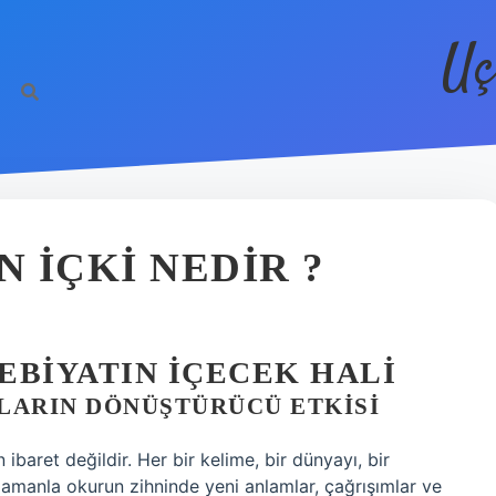
Uç
 IÇKI NEDIR ?
EBIYATIN İÇECEK HALI
LARIN DÖNÜŞTÜRÜCÜ ETKISI
baret değildir. Her bir kelime, bir dünyayı, bir
 zamanla okurun zihninde yeni anlamlar, çağrışımlar ve