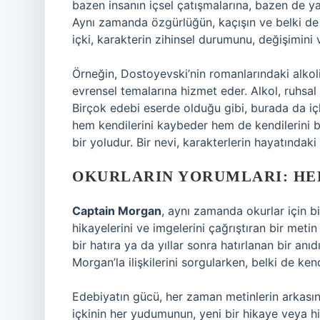
bazen insanın içsel çatışmalarına, bazen de yaş
Aynı zamanda özgürlüğün, kaçışın ve belki de 
içki, karakterin zihinsel durumunu, değişimini v
Örneğin, Dostoyevski’nin romanlarındaki alkol
evrensel temalarına hizmet eder. Alkol, ruhsal 
Birçok edebi eserde olduğu gibi, burada da içki,
hem kendilerini kaybeder hem de kendilerini bu
bir yoludur. Bir nevi, karakterlerin hayatındak
OKURLARIN YORUMLARI: HER
Captain Morgan
, aynı zamanda okurlar için b
hikayelerini ve imgelerini çağrıştıran bir metin
bir hatıra ya da yıllar sonra hatırlanan bir an
Morgan’la ilişkilerini sorgularken, belki de ke
Edebiyatın gücü, her zaman metinlerin arkasınd
içkinin her yudumunun, yeni bir hikaye veya hi