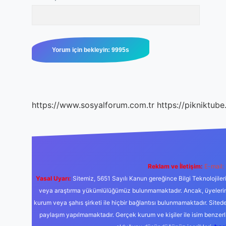
https://www.sosyalforum.com.tr
https://pikniktube
Reklam ve İletişim:
E-mail:
Yasal Uyarı:
Sitemiz, 5651 Sayılı Kanun gereğince Bilgi Teknolojiler
veya araştırma yükümlülüğümüz bulunmamaktadır. Ancak, üyelerimiz y
kurum veya şahıs şirketi ile hiçbir bağlantısı bulunmamaktadır. Sited
paylaşım yapılmamaktadır. Gerçek kurum ve kişiler ile isim benzer