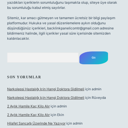
yazdıkları içeriklerin sorumluluğunu taşımakta olup, siteye üye olarak
bu sorumluluğu kabul etmiş sayılırlar.
Sitemiz, kar amacı gütmeyen ve tamamen ücretsiz bir bilgi paylaşım
platformudur. Hukuka ve yasal düzenlemelere aykırı olduğunu
düşündüğünüz içerikleri,
backlinkpanelicomtr@gmail.com
adresine
bildirmeniz halinde, ilgili içerikler yasal süre içerisinde sitemizden
kaldırılacaktır.
Arama
SON YORUMLAR
Narkolepsi Hastalığı Için Hangi Doktora Gidilmeli
için
admin
Narkolepsi Hastalığı Için Hangi Doktora Gidilmeli
için
Rüveyda
2 Aylık Hamile Kaç Kilo Alır
için
admin
2 Aylık Hamile Kaç Kilo Alır
için
Ekin
Hilafet Sancağı Üzerinde Ne Yazıyor
için
admin