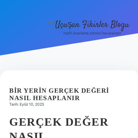
Uçuşan Fikirler Blogu
menüyü
aç
Hafif önerilerle zihnini havalandır!
Anasayfa
Gizlilik Politikası
Yasal Uyarı
Hakkımızda
BIR YERIN GERÇEK DEĞERI
NASIL HESAPLANIR
Tarih: Eylül 10, 2025
GERÇEK DEĞER
NASIL