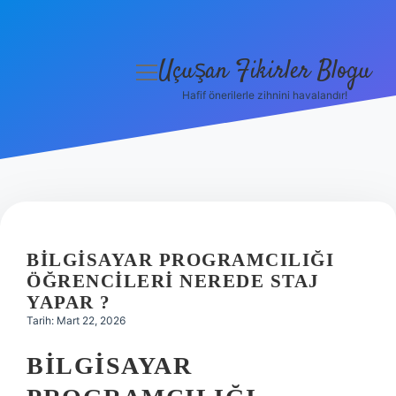
Uçuşan Fikirler Blogu
menüyü
aç
Hafif önerilerle zihnini havalandır!
Anasayfa
Gizlilik Politikası
Yasal Uyarı
Hakkımızda
BILGISAYAR PROGRAMCILIĞI
ÖĞRENCILERI NEREDE STAJ
YAPAR ?
Tarih: Mart 22, 2026
BILGISAYAR