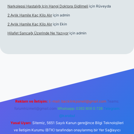
Narkolepsi Hastalığı Için Hangi Doktora Gidilmeli
için
Rüveyda
2 Aylık Hamile Kaç Kilo Alır
için
admin
2 Aylık Hamile Kaç Kilo Alır
için
Ekin
Hilafet Sancağı Üzerinde Ne Yazıyor
için
admin
ps://tulipbett.net/
Reklam ve İletişim:
E-mail:
backlinkpaneli@gmail.com
Teams:
forumhizmeti@gmail.com
Whatsapp: 0262 606 0 726
Telegram:
@karabul
Yasal Uyarı:
Sitemiz, 5651 Sayılı Kanun gereğince Bilgi Teknolojileri
ve İletişim Kurumu (BTK) tarafından onaylanmış bir Yer Sağlayıcı