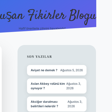
uşan Fikirler Blogu
Hafif önerilerle zihnini havalandır!
hiltonbet güncel giriş
https:/
SIDEBAR
SON YAZILAR
Aviyet ne demek ?
Ağustos 5, 2026
Aslan Akbey rolünü kim
Ağustos 3,
oynuyor ?
2026
Akciğer daralması
Ağustos 3,
belirtileri nelerdir ?
2026