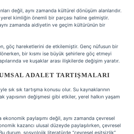
ları değil, aynı zamanda kültürel dönüşüm alanlarıdır.
yerel kimliğin önemli bir parçası haline gelmiştir.
; aynı zamanda aidiyetin ve geçim kültürünün bir
n, göç hareketlerini de etkilemiştir. Genç nüfusun bir
önerken, bir kısmı ise büyük şehirlere göç etmeyi
apılarında ve kuşaklar arası ilişkilerde değişim yaratır.
LUMSAL ADALET TARTIŞMALARI
iyle sık sık tartışma konusu olur. Su kaynaklarının
ak yapısının değişmesi gibi etkiler, yerel halkın yaşam
a ekonomik paylaşımı değil, aynı zamanda çevresel
konomik kazancı ulusal düzeyde paylaşılırken, çevresel
u durum, sosyolojik literatürde “çevresel eşitsizlik”