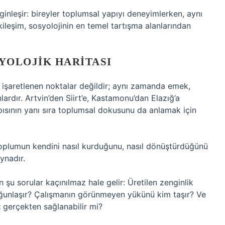
rginleşir: bireyler toplumsal yapıyı deneyimlerken, aynı
kileşim, sosyolojinin en temel tartışma alanlarından
SYOLOJIK HARITASI
nde işaretlenen noktalar değildir; aynı zamanda emek,
nlardır. Artvin’den Siirt’e, Kastamonu’dan Elazığ’a
ısının yanı sıra toplumsal dokusunu da anlamak için
oplumun kendini nasıl kurduğunu, nasıl dönüştürdüğünü
ynadır.
n şu sorular kaçınılmaz hale gelir: Üretilen zenginlik
yoğunlaşır? Çalışmanın görünmeyen yükünü kim taşır? Ve
t
gerçekten sağlanabilir mi?