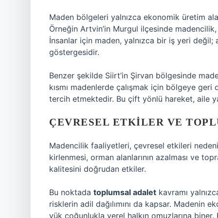
Maden bölgeleri yalnızca ekonomik üretim alan
Örneğin Artvin’in Murgul ilçesinde madencilik, 
İnsanlar için maden, yalnızca bir iş yeri değil
göstergesidir.
Benzer şekilde Siirt’in Şirvan bölgesinde made
kısmı madenlerde çalışmak için bölgeye geri d
tercih etmektedir. Bu çift yönlü hareket, aile y
ÇEVRESEL ETKILER VE TOP
Madencilik faaliyetleri, çevresel etkileri neden
kirlenmesi, orman alanlarının azalması ve topr
kalitesini doğrudan etkiler.
Bu noktada
toplumsal adalet
kavramı yalnızc
risklerin adil dağılımını da kapsar. Madenin e
yük çoğunlukla yerel halkın omuzlarına biner. B