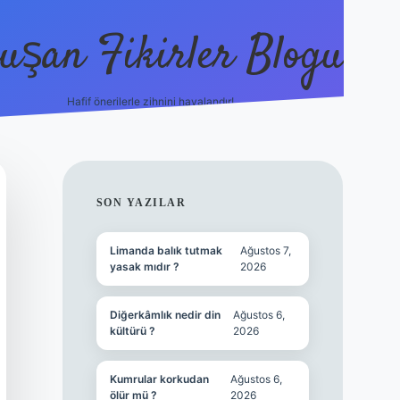
uşan Fikirler Blogu
Hafif önerilerle zihnini havalandır!
hiltonbet güncel giriş
https:/
SIDEBAR
SON YAZILAR
Limanda balık tutmak
Ağustos 7,
yasak mıdır ?
2026
Diğerkâmlık nedir din
Ağustos 6,
kültürü ?
2026
Kumrular korkudan
Ağustos 6,
ölür mü ?
2026