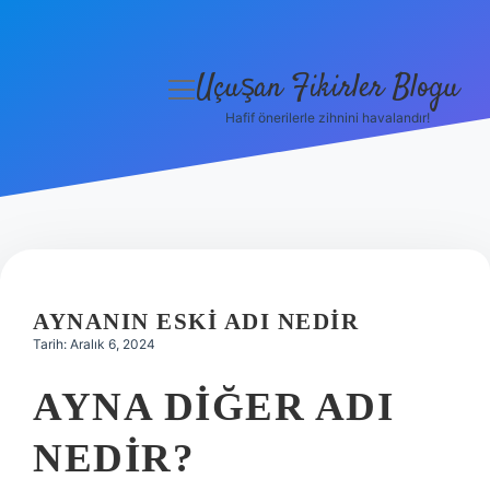
Uçuşan Fikirler Blogu
menüyü
aç
Hafif önerilerle zihnini havalandır!
Anasayfa
Gizlilik Politikası
Yasal Uyarı
Hakkımızda
AYNANIN ESKI ADI NEDIR
Tarih: Aralık 6, 2024
AYNA DIĞER ADI
NEDIR?