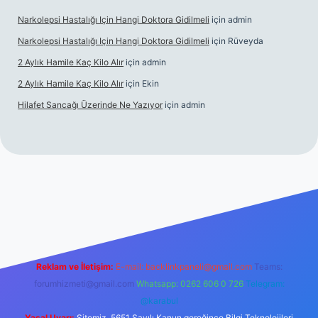
Narkolepsi Hastalığı Için Hangi Doktora Gidilmeli
için
admin
Narkolepsi Hastalığı Için Hangi Doktora Gidilmeli
için
Rüveyda
2 Aylık Hamile Kaç Kilo Alır
için
admin
2 Aylık Hamile Kaç Kilo Alır
için
Ekin
Hilafet Sancağı Üzerinde Ne Yazıyor
için
admin
//tulipbett.net/
Reklam ve İletişim:
E-mail:
backlinkpaneli@gmail.com
Teams:
forumhizmeti@gmail.com
Whatsapp: 0262 606 0 726
Telegram:
@karabul
Yasal Uyarı:
Sitemiz, 5651 Sayılı Kanun gereğince Bilgi Teknolojileri