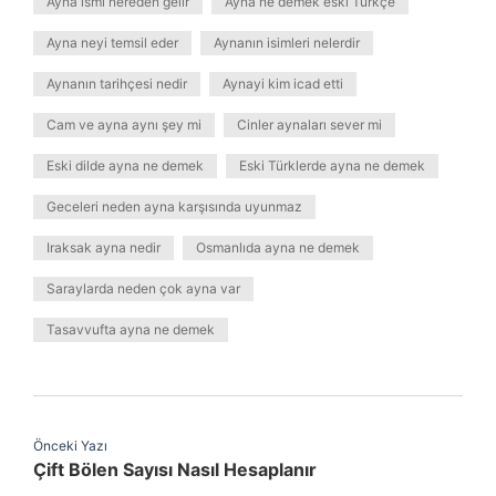
Ayna ismi nereden gelir
Ayna ne demek eski Türkçe
Ayna neyi temsil eder
Aynanın isimleri nelerdir
Aynanın tarihçesi nedir
Aynayi kim icad etti
Cam ve ayna aynı şey mi
Cinler aynaları sever mi
Eski dilde ayna ne demek
Eski Türklerde ayna ne demek
Geceleri neden ayna karşısında uyunmaz
Iraksak ayna nedir
Osmanlıda ayna ne demek
Saraylarda neden çok ayna var
Tasavvufta ayna ne demek
Önceki Yazı
Çift Bölen Sayısı Nasıl Hesaplanır