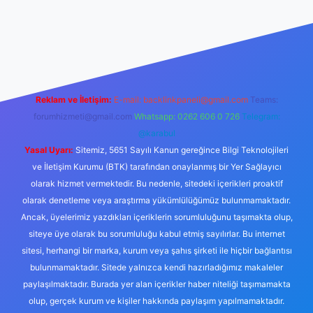
/tulipbett.net/
Reklam ve İletişim:
E-mail:
backlinkpaneli@gmail.com
Teams:
forumhizmeti@gmail.com
Whatsapp: 0262 606 0 726
Telegram:
@karabul
Yasal Uyarı:
Sitemiz, 5651 Sayılı Kanun gereğince Bilgi Teknolojileri
ve İletişim Kurumu (BTK) tarafından onaylanmış bir Yer Sağlayıcı
olarak hizmet vermektedir. Bu nedenle, sitedeki içerikleri proaktif
olarak denetleme veya araştırma yükümlülüğümüz bulunmamaktadır.
Ancak, üyelerimiz yazdıkları içeriklerin sorumluluğunu taşımakta olup,
siteye üye olarak bu sorumluluğu kabul etmiş sayılırlar. Bu internet
sitesi, herhangi bir marka, kurum veya şahıs şirketi ile hiçbir bağlantısı
bulunmamaktadır. Sitede yalnızca kendi hazırladığımız makaleler
paylaşılmaktadır. Burada yer alan içerikler haber niteliği taşımamakta
olup, gerçek kurum ve kişiler hakkında paylaşım yapılmamaktadır.