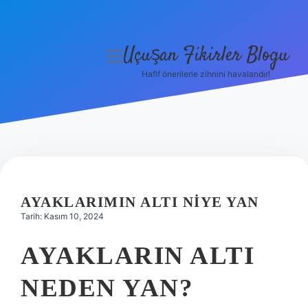
Uçuşan Fikirler Blogu
menüyü
aç
Hafif önerilerle zihnini havalandır!
Anasayfa
Gizlilik Politikası
Yasal Uyarı
Hakkımızda
AYAKLARIMIN ALTI NIYE YAN
Tarih: Kasım 10, 2024
AYAKLARIN ALTI
NEDEN YAN?