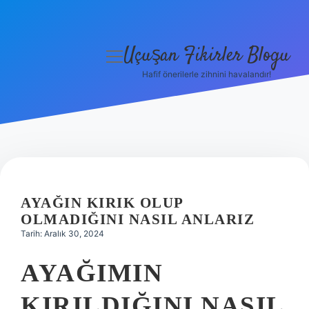
Uçuşan Fikirler Blogu
menüyü
aç
Hafif önerilerle zihnini havalandır!
Anasayfa
Gizlilik Politikası
Yasal Uyarı
Hakkımızda
AYAĞIN KIRIK OLUP
OLMADIĞINI NASIL ANLARIZ
Tarih: Aralık 30, 2024
AYAĞIMIN
KIRILDIĞINI NASIL