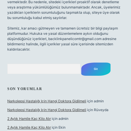
vermektedir. Bu nedenle, sitedeki içerikleri proaktif olarak denetleme
veya araştırma yükümlülüğümüz bulunmamaktadır. Ancak, üyelerimiz
yazdıkları içeriklerin sorumluluğunu taşımakta olup, siteye üye olarak
bu sorumluluğu kabul etmiş sayılırlar.
Sitemiz, kar amacı gütmeyen ve tamamen ücretsiz bir bilgi paylaşım
platformudur. Hukuka ve yasal düzenlemelere aykırı olduğunu
düşündüğünüz içerikleri,
backlinkpanelicomtr@gmail.com
adresine
bildirmeniz halinde, ilgili içerikler yasal süre içerisinde sitemizden
kaldırılacaktır.
Arama
SON YORUMLAR
Narkolepsi Hastalığı Için Hangi Doktora Gidilmeli
için
admin
Narkolepsi Hastalığı Için Hangi Doktora Gidilmeli
için
Rüveyda
2 Aylık Hamile Kaç Kilo Alır
için
admin
2 Aylık Hamile Kaç Kilo Alır
için
Ekin