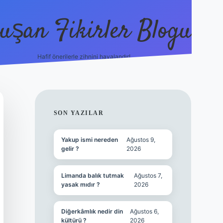
uşan Fikirler Blogu
Hafif önerilerle zihnini havalandır!
hiltonbet güncel giriş
https:/
SIDEBAR
SON YAZILAR
Yakup ismi nereden
Ağustos 9,
gelir ?
2026
Limanda balık tutmak
Ağustos 7,
yasak mıdır ?
2026
Diğerkâmlık nedir din
Ağustos 6,
kültürü ?
2026