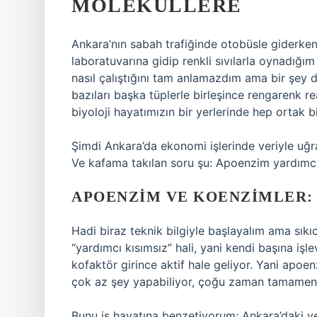
MOLEKÜLLERE
Ankara’nın sabah trafiğinde otobüsle giderk
laboratuvarına gidip renkli sıvılarla oynadığı
nasıl çalıştığını tam anlamazdım ama bir şey d
bazıları başka tüplerle birleşince rengarenk r
biyoloji hayatımızın bir yerlerinde hep ortak b
Şimdi Ankara’da ekonomi işlerinde veriyle uğ
Ve kafama takılan soru şu: Apoenzim yardımcı
APOENZIM VE KOENZIMLER:
Hadi biraz teknik bilgiyle başlayalım ama sık
“yardımcı kısımsız” hali, yani kendi başına iş
kofaktör girince aktif hale geliyor. Yani apoe
çok az şey yapabiliyor, çoğu zaman tamamen p
Bunu iş hayatına benzetiyorum; Ankara’daki ver