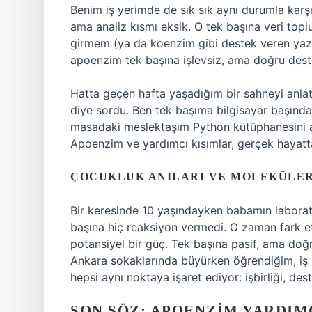
Benim iş yerimde de sık sık aynı durumla karşıl
ama analiz kısmı eksik. O tek başına veri top
girmem (ya da koenzim gibi destek veren yazılı
apoenzim tek başına işlevsiz, ama doğru des
Hatta geçen hafta yaşadığım bir sahneyi anlat
diye sordu. Ben tek başıma bilgisayar başında
masadaki meslektaşım Python kütüphanesini açtı,
Apoenzim ve yardımcı kısımlar, gerçek hayatta
ÇOCUKLUK ANILARI VE MOLEKÜLE
Bir keresinde 10 yaşındayken babamın laboratuv
başına hiç reaksiyon vermedi. O zaman fark
potansiyel bir güç. Tek başına pasif, ama doğru
Ankara sokaklarında büyürken öğrendiğim, iş hay
hepsi aynı noktaya işaret ediyor: işbirliği, d
SON SÖZ: APOENZIM YARDIM