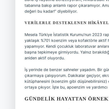
tabanına bakıp anlamlı rapor çıkaramıyor. Ama
değeri bu kadar!” diyebiliyor.
VERILERLE DESTEKLENEN HIKÂYE
Mesela Türkiye İstatistik Kurumu’nun 2023 rap
yaklaşık %70’i koenzim veya kofaktörle aktif 
yapamıyor. Kendi çocukluk laboratuvar anılarım
başına tepkimeye girmiyordu. Yalnız bırakıldığ
aniden aktif oluyordu.
İş yerinde de benzer sahneler yaşadım. Bir gün 
çıkarmaya çalışıyorum. Dakikalar geçiyor, ek
kütüphanesini (koenzim gibi düşünebilirsiniz) e
ortaya çıkıyor. İşte bu, apoenzim ve yardımcı 
GÜNDELIK HAYATTAN ÖRNEK