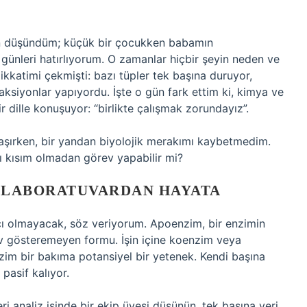
en düşündüm; küçük bir çocukken babamın
m günleri hatırlıyorum. O zamanlar hiçbir şeyin neden ve
ikkatimi çekmişti: bazı tüpler tek başına duruyor,
eaksiyonlar yapıyordu. İşte o gün fark ettim ki, kimya ve
ir dille konuşuyor: “birlikte çalışmak zorundayız”.
raşırken, bir yandan biyolojik merakımı kaybetmedim.
 kısım olmadan görev yapabilir mi?
 LABORATUVARDAN HAYATA
ıcı olmayacak, söz veriyorum. Apoenzim, bir enzimin
lev gösteremeyen formu. İşin içine koenzim veya
nzim bir bakıma potansiyel bir yetenek. Kendi başına
asif kalıyor.
i analiz işinde bir ekip üyesi düşünün, tek başına veri