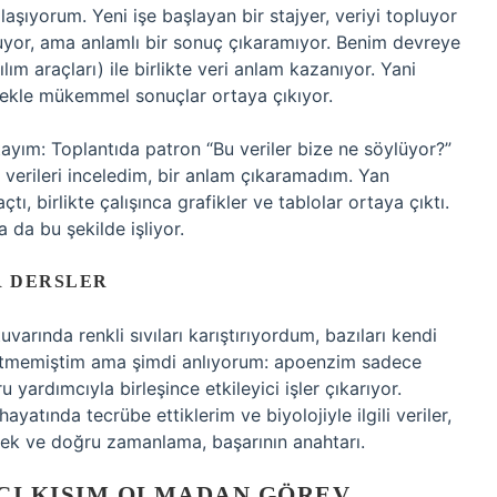
aşıyorum. Yeni işe başlayan bir stajyer, veriyi topluyor
luyor, ama anlamlı bir sonuç çıkaramıyor. Benim devreye
m araçları) ile birlikte veri anlam kazanıyor. Yani
tekle mükemmel sonuçlar ortaya çıkıyor.
ayım: Toplantıda patron “Bu veriler bize ne söylüyor?”
 verileri inceledim, bir anlam çıkaramadım. Yan
 birlikte çalışınca grafikler ve tablolar ortaya çıktı.
 da bu şekilde işliyor.
R DERSLER
arında renkli sıvıları karıştırıyordum, bazıları kendi
 etmemiştim ama şimdi anlıyorum: apoenzim sadece
 yardımcıyla birleşince etkileyici işler çıkarıyor.
atında tecrübe ettiklerim ve biyolojiyle ilgili veriler,
estek ve doğru zamanlama, başarının anahtarı.
CI KISIM OLMADAN GÖREV