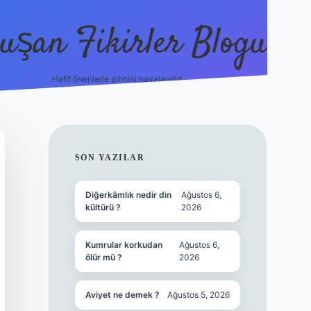
uşan Fikirler Blogu
Hafif önerilerle zihnini havalandır!
hiltonbet güncel giriş
htt
SIDEBAR
SON YAZILAR
Diğerkâmlık nedir din
Ağustos 6,
kültürü ?
2026
Kumrular korkudan
Ağustos 6,
ölür mü ?
2026
Aviyet ne demek ?
Ağustos 5, 2026