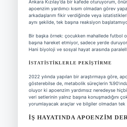
Ankara Kızılay’da bir kafede oturuyorum, ön
apoenzim yardımcı kısım olmadan görev yapab
arkadaşlarım fikir verdiğinde veya istatistikl
aynı şekilde, tek başına reaksiyon başlatamıyo
Bir başka örnek: çocukken mahallede futbol o
başına hareket etmiyor, sadece yerde duruyor.
Hani biyoloji ve sosyal hayat arasında paralel
İSTATISTIKLERLE PEKIŞTIRME
2022 yılında yapılan bir araştırmaya göre, ap
gösterebilse de, metabolik süreçlerin %90’ınd
oluyor ki apoenzim yardımsız neredeyse hiçbi
veri setlerinin yalnız başına konuşmadığını çok
yorumlayacak araçlar ve bilgiler olmadan tek b
İŞ HAYATINDA APOENZIM DE