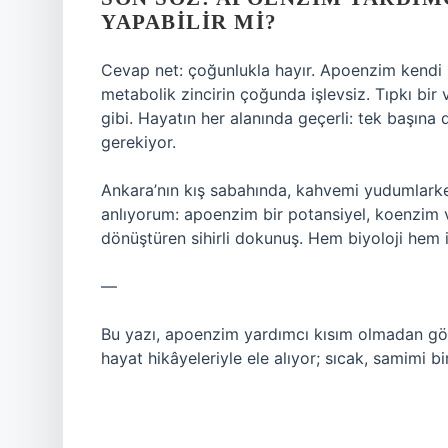
YAPABILIR MI?
Cevap net: çoğunlukla hayır. Apoenzim kendi 
metabolik zincirin çoğunda işlevsiz. Tıpkı bi
gibi. Hayatın her alanında geçerli: tek başın
gerekiyor.
Ankara’nın kış sabahında, kahvemi yudumlarke
anlıyorum: apoenzim bir potansiyel, koenzim v
dönüştüren sihirli dokunuş. Hem biyoloji hem i
—
Bu yazı, apoenzim yardımcı kısım olmadan gör
hayat hikâyeleriyle ele alıyor; sıcak, samimi bi