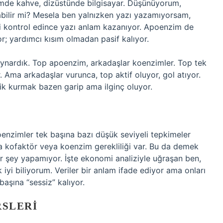
ümde kahve, dizüstünde bilgisayar. Düşünüyorum,
ilir mi? Mesela ben yalnızken yazı yazamıyorsam,
eri kontrol edince yazı anlam kazanıyor. Apoenzim de
r; yardımcı kısım olmadan pasif kalıyor.
ynardık. Top apoenzim, arkadaşlar koenzimler. Top tek
 Ama arkadaşlar vurunca, top aktif oluyor, gol atıyor.
lik kurmak bazen garip ama ilginç oluyor.
oenzimler tek başına bazı düşük seviyeli tepkimeler
a kofaktör veya koenzim gerekliliği var. Bu da demek
r şey yapamıyor. İşte ekonomi analiziyle uğraşan ben,
 iyi biliyorum. Veriler bir anlam ifade ediyor ama onları
aşına “sessiz” kalıyor.
RSLERI