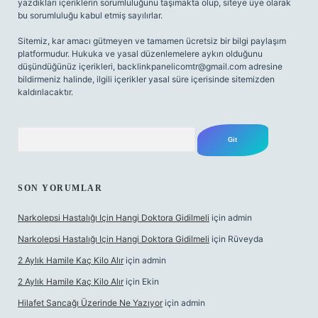
yazdıkları içeriklerin sorumluluğunu taşımakta olup, siteye üye olarak
bu sorumluluğu kabul etmiş sayılırlar.
Sitemiz, kar amacı gütmeyen ve tamamen ücretsiz bir bilgi paylaşım
platformudur. Hukuka ve yasal düzenlemelere aykırı olduğunu
düşündüğünüz içerikleri,
backlinkpanelicomtr@gmail.com
adresine
bildirmeniz halinde, ilgili içerikler yasal süre içerisinde sitemizden
kaldırılacaktır.
Arama
SON YORUMLAR
Narkolepsi Hastalığı Için Hangi Doktora Gidilmeli
için
admin
Narkolepsi Hastalığı Için Hangi Doktora Gidilmeli
için
Rüveyda
2 Aylık Hamile Kaç Kilo Alır
için
admin
2 Aylık Hamile Kaç Kilo Alır
için
Ekin
Hilafet Sancağı Üzerinde Ne Yazıyor
için
admin