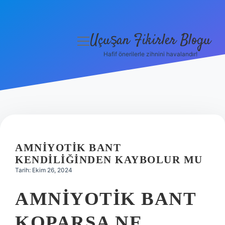
Uçuşan Fikirler Blogu
menüyü
aç
Hafif önerilerle zihnini havalandır!
Anasayfa
Gizlilik Politikası
Yasal Uyarı
Hakkımızda
AMNIYOTIK BANT
KENDILIĞINDEN KAYBOLUR MU
Tarih: Ekim 26, 2024
AMNIYOTIK BANT
KOPARSA NE