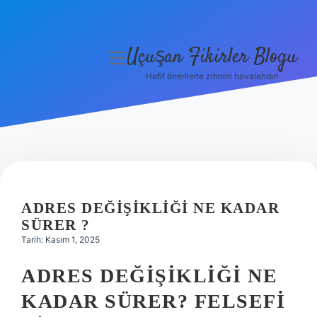
Uçuşan Fikirler Blogu
menüyü
aç
Hafif önerilerle zihnini havalandır!
Anasayfa
Gizlilik Politikası
Yasal Uyarı
Hakkımızda
ADRES DEĞIŞIKLIĞI NE KADAR
SÜRER ?
Tarih: Kasım 1, 2025
ADRES DEĞIŞIKLIĞI NE
KADAR SÜRER? FELSEFI