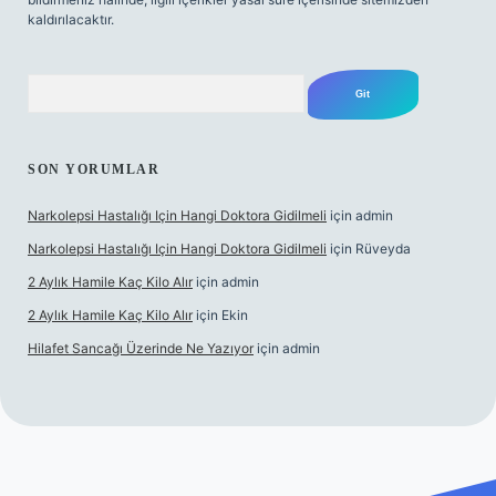
kaldırılacaktır.
Arama
SON YORUMLAR
Narkolepsi Hastalığı Için Hangi Doktora Gidilmeli
için
admin
Narkolepsi Hastalığı Için Hangi Doktora Gidilmeli
için
Rüveyda
2 Aylık Hamile Kaç Kilo Alır
için
admin
2 Aylık Hamile Kaç Kilo Alır
için
Ekin
Hilafet Sancağı Üzerinde Ne Yazıyor
için
admin
https://tulipbett.net/