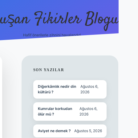
uşan Fikirler Blogu
Hafif önerilerle zihnini havalandır!
hiltonbet güncel giriş
http
SIDEBAR
SON YAZILAR
Diğerkâmlık nedir din
Ağustos 6,
kültürü ?
2026
Kumrular korkudan
Ağustos 6,
ölür mü ?
2026
Aviyet ne demek ?
Ağustos 5, 2026