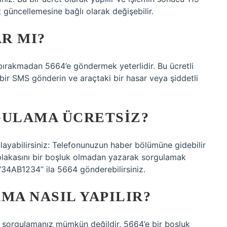
at güncellemesine bağlı olarak değişebilir.
AR MI?
uk bırakmadan 5664’e göndermek yeterlidir. Bu ücretli
 bir SMS gönderin ve araçtaki bir hasar veya şiddetli
GULAMA ÜCRETSIZ?
ulayabilirsiniz: Telefonunuzun haber bölümüne gidebilir
 plakasını bir boşluk olmadan yazarak sorgulamak
 “34AB1234” ila 5664 gönderebilirsiniz.
MA NASIL YAPILIR?
ak sorgulamanız mümkün değildir. 5664’e bir boşluk