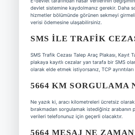
E-devlet tarafından hasar verilerinin değişimin
devlet sistemine kaydolmanız gerekir. Daha son
hizmetler bölümünde görünen sekmeyi girmelisin
verisi ödemesine ulaşabilirsiniz.
SMS ILE TRAFIK CEZA
SMS Trafik Cezası Talep Araç Plakası, Kayıt T
plakaya kayıtlı cezalar yan tarafa bir SMS olara
olarak elde etmek istiyorsanız, TCP ayrıntıları
5664 KM SORGULAMA N
Ne yazık ki, aracı kilometreleri ücretsiz olar
bırakmadan sorgulamak istediğiniz arabanın pl
verileri telefonunuz için geçerli olacaktır.
5664 MESAJ NE ZAMAN