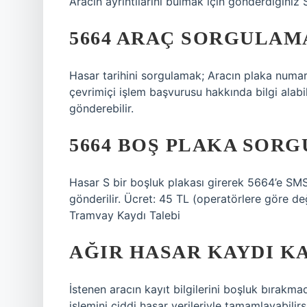
Aracın ayrıntılarını bulmak için gönderdiğiniz S
5664 ARAÇ SORGULAMA
Hasar tarihini sorgulamak; Aracın plaka numar
çevrimiçi işlem başvurusu hakkında bilgi alabil
gönderebilir.
5664 BOŞ PLAKA SOR
Hasar S bir boşluk plakası girerek 5664’e S
gönderilir. Ücret: 45 TL (operatörlere göre 
Tramvay Kaydı Talebi
AĞIR HASAR KAYDI KA
İstenen aracın kayıt bilgilerini boşluk bırakma
işlemini ciddi hasar verileriyle tamamlayabilirs