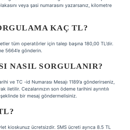
akasını veya şasi numarasını yazarsanız, kilometre
ORGULAMA KAÇ TL?
er tüm operatörler için talep başına 180,00 TL’dir.
ne 5664’e gönderin.
SI NASIL SORGULANIR?
arihi ve TC -id Numarası Mesajı 1189’a gönderirseniz,
k iletilir. Cezalarınızın son ödeme tarihini ayrıntılı
 şeklinde bir mesaj göndermelisiniz.
TL?
t kioskunuz ücretsizdir. SMS ücreti ayrıca 8.5 TL