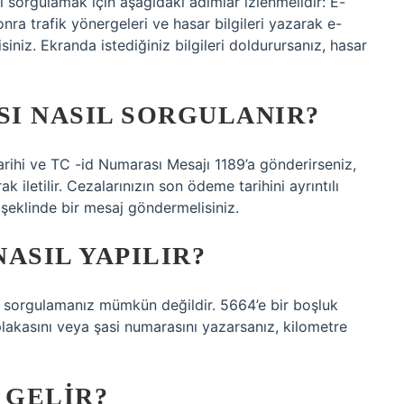
i sorgulamak için aşağıdaki adımlar izlenmelidir: E-
ra trafik yönergeleri ve hasar bilgileri yazarak e-
iz. Ekranda istediğiniz bilgileri doldurursanız, hasar
SI NASIL SORGULANIR?
arihi ve TC -id Numarası Mesajı 1189’a gönderirseniz,
k iletilir. Cezalarınızın son ödeme tarihini ayrıntılı
 şeklinde bir mesaj göndermelisiniz.
ASIL YAPILIR?
ak sorgulamanız mümkün değildir. 5664’e bir boşluk
akasını veya şasi numarasını yazarsanız, kilometre
 GELIR?