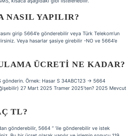
MS, kısaca aşağıdaki gibi listelenebilir.
 NASIL YAPILIR?
asını girip 5664’e gönderebilir veya Türk Telekom’un
irsiniz. Veya hasarlar şasiye girebilir -NO ve 5664’e
GULAMA ÜCRETI NE KADAR?
MS gönderin. Örnek: Hasar S 34ABC123 → 5664
değişebilir) 27 Mart 2025 Tramer 2025’ten? 2025 Mevcut
Ç TL?
dan gönderebilir, 5664 ” ‘ile gönderebilir ve istek
iniz. Bu bir ücret olarak yapılır ve işlemin sonucu 119