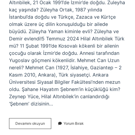
Altınbilek, 21 Ocak 1991’de İzmir’de doğdu. Zuleyha
kaç yaşında? Züleyha Ortak, 1987 yılında
İstanbul’da doğdu ve Türkçe, Zazaca ve Kürtçe
olmak üzere üç dilin konuşulduğu bir ailede
büyüdü. Züleyha Yaman kiminle evli? Züleyha ve
Demir evlendi!5 Temmuz 2024 Hilal Altınbilek Türk
mü? 11 Şubat 1991’de Kosovalı kökenli bir ailenin
çocuğu olarak İzmir’de doğdu. Annesi tarafından
Yugoslav göçmeni kökenlidir. Mehmet Can Uzun
nereli? Mehmet Can (1927, İslahiye, Gaziantep – 2
Kasım 2010, Ankara), Türk siyasetçi. Ankara
Üniversitesi Siyasal Bilgiler Fakültesi’nden mezun
oldu. Şahane Hayatım Şebnem’in küçüklüğü kim?
Zeynep Yüce, Hilal Altınbilek’in canlandırdığı
‘Şebnem’ dizisinin…
Züleyha
Devamını okuyun
Yorum Bırak
Yaman
Kaç