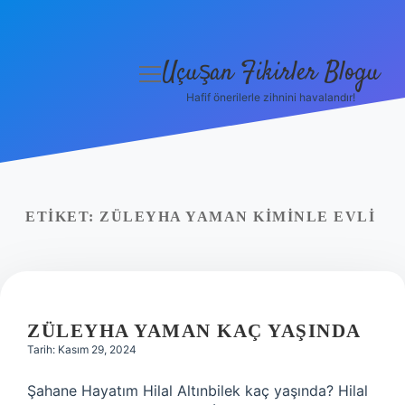
Uçuşan Fikirler Blogu
menüyü
aç
Hafif önerilerle zihnini havalandır!
Anasayfa
Gizlilik Politikası
Yasal Uyarı
ETIKET:
ZÜLEYHA YAMAN KIMINLE EVLI
Hakkımızda
ZÜLEYHA YAMAN KAÇ YAŞINDA
Tarih: Kasım 29, 2024
Şahane Hayatım Hilal Altınbilek kaç yaşında? Hilal