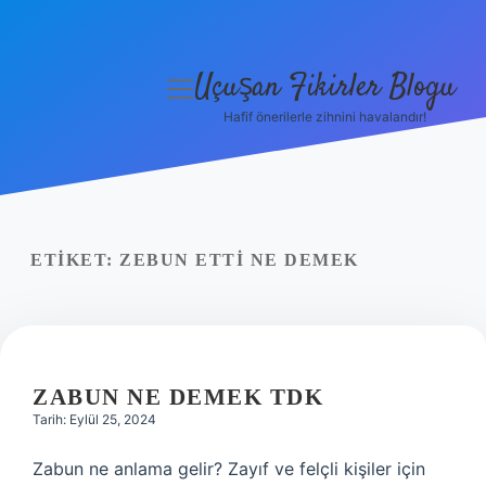
Uçuşan Fikirler Blogu
menüyü
aç
Hafif önerilerle zihnini havalandır!
Anasayfa
Gizlilik Politikası
Yasal Uyarı
ETIKET:
ZEBUN ETTI NE DEMEK
Hakkımızda
ZABUN NE DEMEK TDK
Tarih: Eylül 25, 2024
Zabun ne anlama gelir? Zayıf ve felçli kişiler için