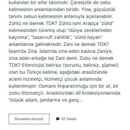
kullanılan bir sıfat tanımıdır. Çaresizlik de zebu
kelimesinin anlamlarından biridir. Yine, güçsüzlük
tanımı zebun kelimesinin anlamıyla açıklanabilir.
Zühtü ne demek TDK? Zühtü ismi Arapça “zühd”
kelimesinden türemiş olup “dünya zevklerinden
kaçınma”, “tasavvufî zahitlik”, “zühd hayatı”
anlamlarına gelmektedir. Zani ne demek TDK?
İslam’da Zina. İslam’da zina eden kadına Zaniye,
zina eden erkeğe ise Zani denir. Zobu ne demek
TDK? Etimolojisi belirsiz (sorunlu, belirsiz, şüpheli)
olan bu Türkçe kelime, aşağıdaki atasözünde
acemi hizmetçi, hizmetçi çocuk anlamında
kullanılmıştır: Osmanlı İmparatorluğu için bir at, bir
zobu (hizmetçi). Anadolu’daki dil koleksiyonlarında
“büyük adam, jandarma ve genç…
Zabun
Devamını okuyun
10 Yorum
Ne
Demek