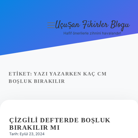
Uçuşan Fikirler Blogu
menüyü
aç
Hafif önerilerle zihnini havalandır!
Anasayfa
Gizlilik Politikası
Yasal Uyarı
ETIKET:
YAZI YAZARKEN KAÇ CM
BOŞLUK BIRAKILIR
Hakkımızda
ÇIZGILI DEFTERDE BOŞLUK
BIRAKILIR MI
Tarih: Eylül 23, 2024