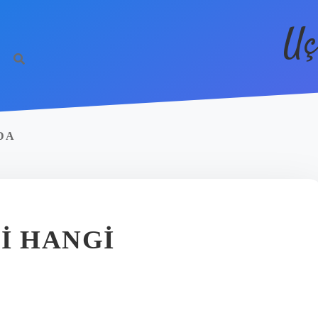
Uç
DA
I HANGI