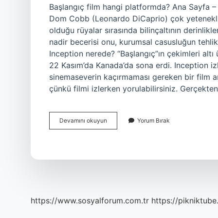
Başlangıç film hangi platformda? Ana Sayfa – 
Dom Cobb (Leonardo DiCaprio) çok yetenekli b
olduğu rüyalar sırasında bilinçaltının derinlikl
nadir becerisi onu, kurumsal casusluğun tehli
Inception nerede? “Başlangıç”ın çekimleri altı 
22 Kasım’da Kanada’da sona erdi. Inception izle
sinemaseverin kaçırmaması gereken bir film a
çünkü filmi izlerken yorulabilirsiniz. Gerçekt
Baslangic
Devamını okuyun
Yorum Bırak
Filmi
Hangi
Platformda
https://www.sosyalforum.com.tr
https://pikniktube