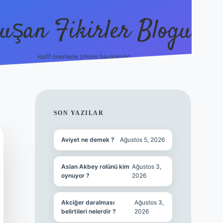
uşan Fikirler Blogu
Hafif önerilerle zihnini havalandır!
hiltonbet güncel giriş
https://tulipbett.
SIDEBAR
SON YAZILAR
Aviyet ne demek ?
Ağustos 5, 2026
Aslan Akbey rolünü kim
Ağustos 3,
oynuyor ?
2026
Akciğer daralması
Ağustos 3,
belirtileri nelerdir ?
2026