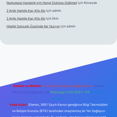
Narkolepsi Hastalığı Için Hangi Doktora Gidilmeli
için
Rüveyda
2 Aylık Hamile Kaç Kilo Alır
için
admin
2 Aylık Hamile Kaç Kilo Alır
için
Ekin
Hilafet Sancağı Üzerinde Ne Yazıyor
için
admin
cel giriş
https://tulipbett.net/
Reklam ve İletişim:
E-mail:
backlinkpaneli@gmail.com
Teams:
forumhizmeti@gmail.com
Whatsapp: 0262 606 0 726
Telegram:
@karabul
Yasal Uyarı:
Sitemiz, 5651 Sayılı Kanun gereğince Bilgi Teknolojileri
ve İletişim Kurumu (BTK) tarafından onaylanmış bir Yer Sağlayıcı