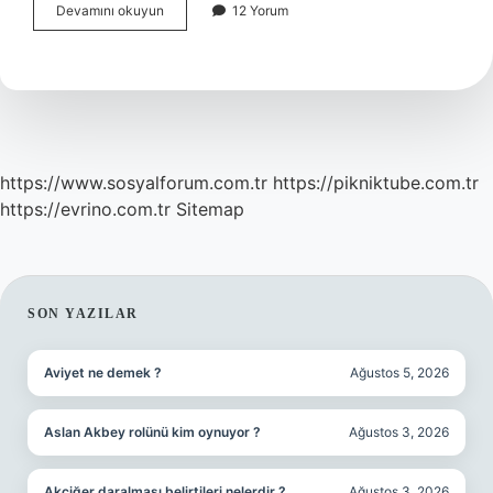
Diyetin
Devamını okuyun
12 Yorum
Ilk
Günü
Vücutta
Neler
Olur
https://www.sosyalforum.com.tr
https://pikniktube.com.tr
https://evrino.com.tr
Sitemap
SIDEBAR
SON YAZILAR
Aviyet ne demek ?
Ağustos 5, 2026
Aslan Akbey rolünü kim oynuyor ?
Ağustos 3, 2026
Akciğer daralması belirtileri nelerdir ?
Ağustos 3, 2026