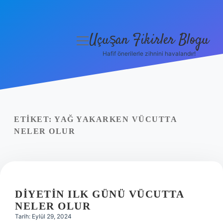
Uçuşan Fikirler Blogu
menüyü
aç
Hafif önerilerle zihnini havalandır!
Anasayfa
Gizlilik Politikası
Yasal Uyarı
ETIKET:
YAĞ YAKARKEN VÜCUTTA
NELER OLUR
Hakkımızda
DIYETIN ILK GÜNÜ VÜCUTTA
NELER OLUR
Tarih: Eylül 29, 2024