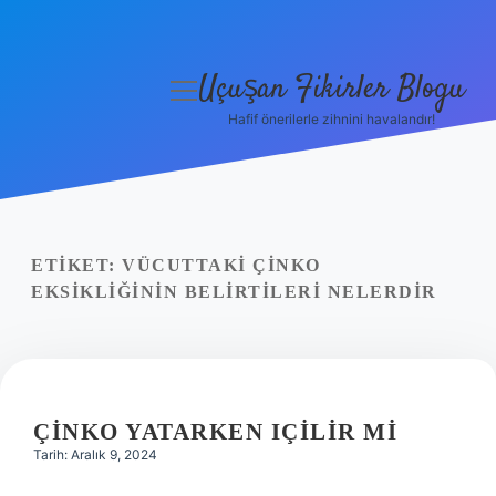
Uçuşan Fikirler Blogu
menüyü
aç
Hafif önerilerle zihnini havalandır!
Anasayfa
Gizlilik Politikası
Yasal Uyarı
ETIKET:
VÜCUTTAKI ÇINKO
EKSIKLIĞININ BELIRTILERI NELERDIR
Hakkımızda
ÇINKO YATARKEN IÇILIR MI
Tarih: Aralık 9, 2024