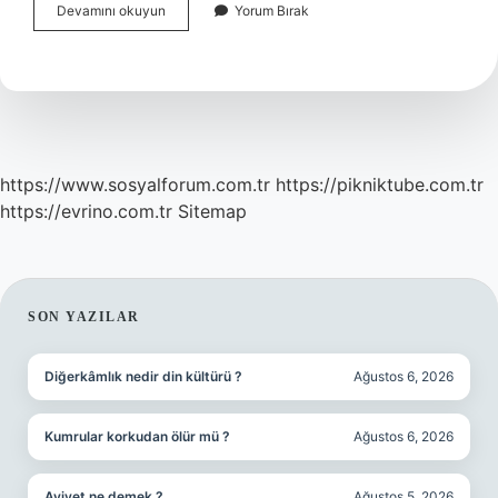
Çinko
Devamını okuyun
Yorum Bırak
Yatarken
Içilir
Mi
https://www.sosyalforum.com.tr
https://pikniktube.com.tr
https://evrino.com.tr
Sitemap
SIDEBAR
SON YAZILAR
Diğerkâmlık nedir din kültürü ?
Ağustos 6, 2026
Kumrular korkudan ölür mü ?
Ağustos 6, 2026
Aviyet ne demek ?
Ağustos 5, 2026