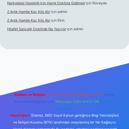
Narkolepsi Hastalığı Için Hangi Doktora Gidilmeli
için
Rüveyda
2 Aylık Hamile Kaç Kilo Alır
için
admin
2 Aylık Hamile Kaç Kilo Alır
için
Ekin
Hilafet Sancağı Üzerinde Ne Yazıyor
için
admin
ncel giriş
https://tulipbett.net/
Reklam ve İletişim:
E-mail:
backlinkpaneli@gmail.com
Teams:
forumhizmeti@gmail.com
Whatsapp: 0262 606 0 726
Telegram:
@karabul
Yasal Uyarı:
Sitemiz, 5651 Sayılı Kanun gereğince Bilgi Teknolojileri
ve İletişim Kurumu (BTK) tarafından onaylanmış bir Yer Sağlayıcı