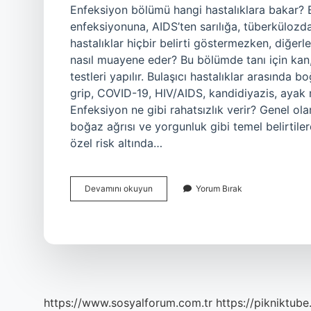
Enfeksiyon bölümü hangi hastalıklara bakar? Bu
enfeksiyonuna, AIDS’ten sarılığa, tüberkülozdan
hastalıklar hiçbir belirti göstermezken, diğerl
nasıl muayene eder? Bu bölümde tanı için kan,
testleri yapılır. Bulaşıcı hastalıklar arasında 
grip, COVID-19, HIV/AIDS, kandidiyazis, ayak m
Enfeksiyon ne gibi rahatsızlık verir? Genel olar
boğaz ağrısı ve yorgunluk gibi temel belirtilerd
özel risk altında…
Enfeksiyon
Devamını okuyun
Yorum Bırak
Bölümüne
Neden
Gidilir
https://www.sosyalforum.com.tr
https://pikniktube