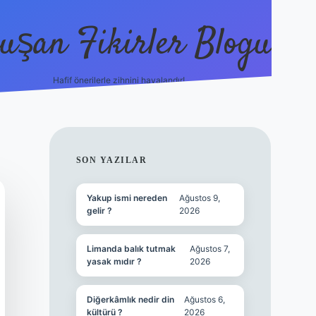
uşan Fikirler Blogu
Hafif önerilerle zihnini havalandır!
hiltonbet güncel giriş
h
SIDEBAR
SON YAZILAR
Yakup ismi nereden
Ağustos 9,
gelir ?
2026
Limanda balık tutmak
Ağustos 7,
yasak mıdır ?
2026
Diğerkâmlık nedir din
Ağustos 6,
kültürü ?
2026