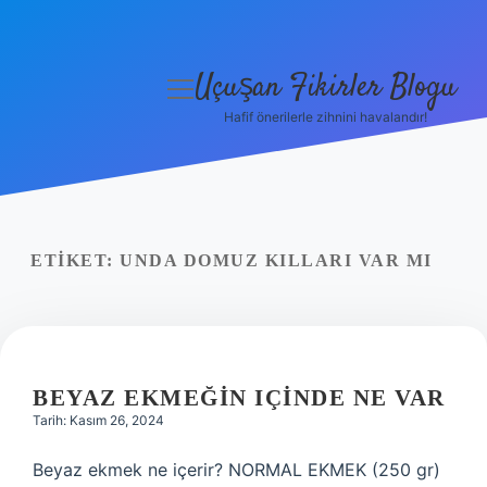
Uçuşan Fikirler Blogu
menüyü
aç
Hafif önerilerle zihnini havalandır!
Anasayfa
Gizlilik Politikası
Yasal Uyarı
ETIKET:
UNDA DOMUZ KILLARI VAR MI
Hakkımızda
BEYAZ EKMEĞIN IÇINDE NE VAR
Tarih: Kasım 26, 2024
Beyaz ekmek ne içerir? NORMAL EKMEK (250 gr)