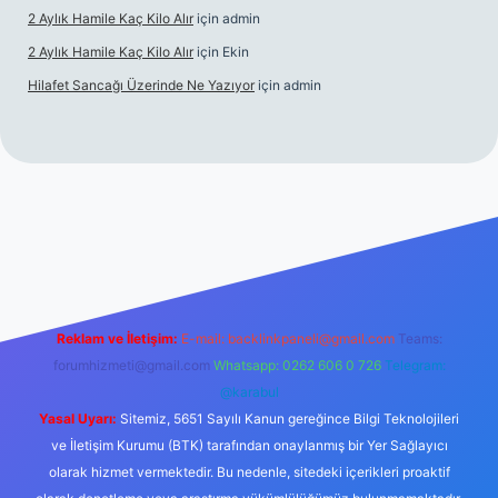
2 Aylık Hamile Kaç Kilo Alır
için
admin
2 Aylık Hamile Kaç Kilo Alır
için
Ekin
Hilafet Sancağı Üzerinde Ne Yazıyor
için
admin
cel giriş
https://tulipbett.net/
Reklam ve İletişim:
E-mail:
backlinkpaneli@gmail.com
Teams:
forumhizmeti@gmail.com
Whatsapp: 0262 606 0 726
Telegram:
@karabul
Yasal Uyarı:
Sitemiz, 5651 Sayılı Kanun gereğince Bilgi Teknolojileri
ve İletişim Kurumu (BTK) tarafından onaylanmış bir Yer Sağlayıcı
olarak hizmet vermektedir. Bu nedenle, sitedeki içerikleri proaktif