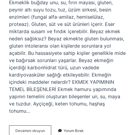
Ekmeklik buğday unu, su, fırın mayası, gluten,
peynir altı suyu tozu, tuz, üzüm sirkesi, besin
enzimleri (fungal alfa-amilaz, hemiselülaz,
proteaz). Gluten, süt ve süt ürünleri içerir. Eser
miktarda susam ve fındık içerebilir. Beyaz ekmek
neden sağlıksız? Beyaz ekmekte gluten bulunması,
gluten intoleransı olan kişilerde sorunlara yol
açabilir. Bu hassasiyete sahip kişiler genellikle mide
ve bağırsak sorunları yaşarlar. Beyaz ekmeğin
içerdiği karbonhidrat türü, uzun vadede
kardiyovasküler sağlığı etkileyebilir. Ekmeğin
içindeki maddeler nelerdir? EKMEK YAPIMININ
TEMEL BİLEŞENLERİ Ekmek hamuru yapımında
yapının temelini oluşturan bileşenler un, su, maya
ve tuzdur. Ayçiçeği, keten tohumu, haşhaş
tohumu…
Beyaz
Devamını okuyun
Yorum Bırak