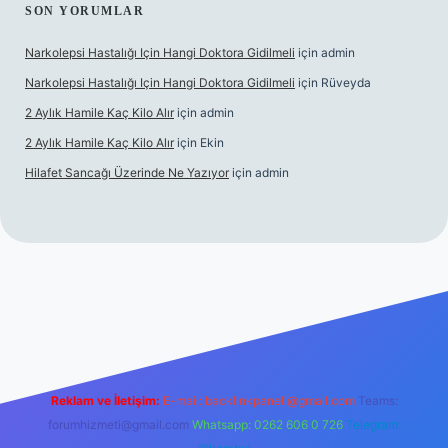
SON YORUMLAR
Narkolepsi Hastalığı Için Hangi Doktora Gidilmeli
için
admin
Narkolepsi Hastalığı Için Hangi Doktora Gidilmeli
için
Rüveyda
2 Aylık Hamile Kaç Kilo Alır
için
admin
2 Aylık Hamile Kaç Kilo Alır
için
Ekin
Hilafet Sancağı Üzerinde Ne Yazıyor
için
admin
.net/
Reklam ve İletişim:
E-mail:
backlinkpaneli@gmail.com
Teams:
forumhizmeti@gmail.com
Whatsapp: 0262 606 0 726
Telegram: