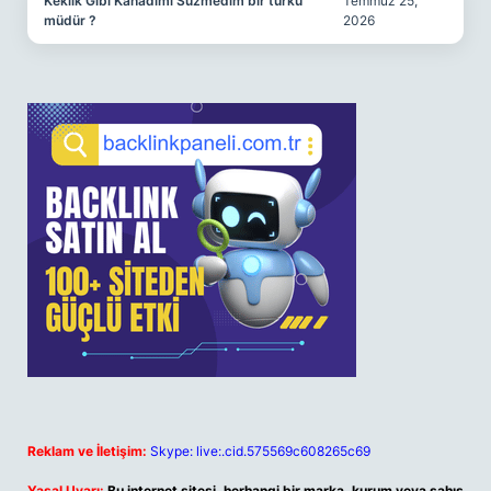
Keklik Gibi Kanadımı Süzmedim bir türkü
Temmuz 25,
müdür ?
2026
Reklam ve İletişim:
Skype: live:.cid.575569c608265c69
Yasal Uyarı:
Bu internet sitesi, herhangi bir marka, kurum veya şahıs