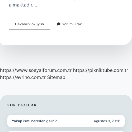
almaktadır.…
Kocaeli
Devamını okuyun
Yorum Bırak
İStanbulun
Hangi
Yakasina
Yakin
https://www.sosyalforum.com.tr
https://pikniktube.com.tr
https://evrino.com.tr
Sitemap
SIDEBAR
SON YAZILAR
Yakup ismi nereden gelir ?
Ağustos 9, 2026