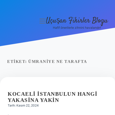
Uçuşan Fikirler Blogu
menüyü
aç
Hafif önerilerle zihnini havalandır!
Anasayfa
Gizlilik Politikası
Yasal Uyarı
ETIKET:
ÜMRANIYE NE TARAFTA
Hakkımızda
KOCAELI İSTANBULUN HANGI
YAKASINA YAKIN
Tarih: Kasım 22, 2024