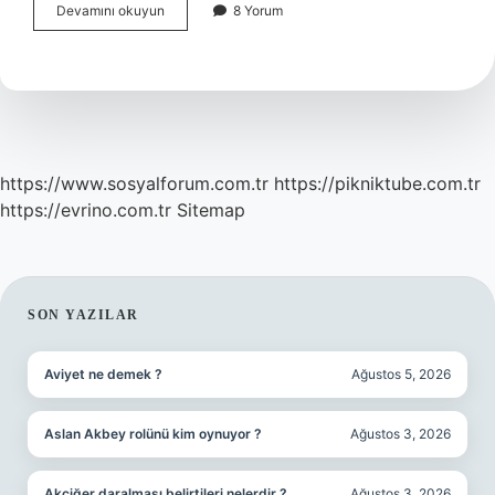
Türkiyede
Devamını okuyun
8 Yorum
Tarımın
En
Önemli
Sorunu
Nedir
https://www.sosyalforum.com.tr
https://pikniktube.com.tr
https://evrino.com.tr
Sitemap
SIDEBAR
SON YAZILAR
Aviyet ne demek ?
Ağustos 5, 2026
Aslan Akbey rolünü kim oynuyor ?
Ağustos 3, 2026
Akciğer daralması belirtileri nelerdir ?
Ağustos 3, 2026