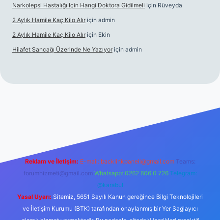
Narkolepsi Hastalığı Için Hangi Doktora Gidilmeli
için
Rüveyda
2 Aylık Hamile Kaç Kilo Alır
için
admin
2 Aylık Hamile Kaç Kilo Alır
için
Ekin
Hilafet Sancağı Üzerinde Ne Yazıyor
için
admin
cel giriş
https://tulipbett.net/
Reklam ve İletişim:
E-mail:
backlinkpaneli@gmail.com
Teams:
forumhizmeti@gmail.com
Whatsapp: 0262 606 0 726
Telegram:
@karabul
Yasal Uyarı:
Sitemiz, 5651 Sayılı Kanun gereğince Bilgi Teknolojileri
ve İletişim Kurumu (BTK) tarafından onaylanmış bir Yer Sağlayıcı