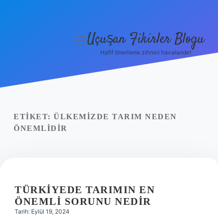
Uçuşan Fikirler Blogu
menüyü
aç
Hafif önerilerle zihnini havalandır!
Anasayfa
Gizlilik Politikası
Yasal Uyarı
ETIKET:
ÜLKEMIZDE TARIM NEDEN
ÖNEMLIDIR
Hakkımızda
TÜRKIYEDE TARIMIN EN
ÖNEMLI SORUNU NEDIR
Tarih: Eylül 19, 2024