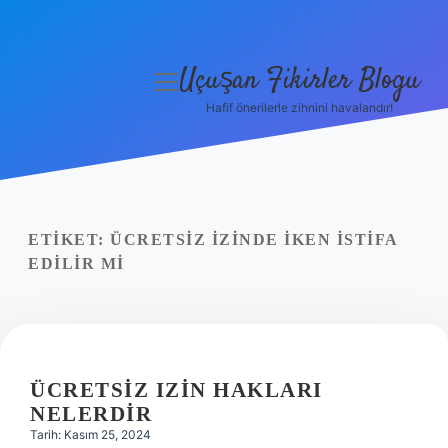
Uçuşan Fikirler Blogu
menüyü
aç
Hafif önerilerle zihnini havalandır!
Anasayfa
Gizlilik Politikası
Yasal Uyarı
ETIKET:
ÜCRETSIZ IZINDE IKEN ISTIFA
EDILIR MI
Hakkımızda
ÜCRETSIZ IZIN HAKLARI
NELERDIR
Tarih: Kasım 25, 2024