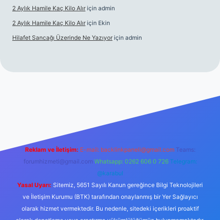
2 Aylık Hamile Kaç Kilo Alır
için
admin
2 Aylık Hamile Kaç Kilo Alır
için
Ekin
Hilafet Sancağı Üzerinde Ne Yazıyor
için
admin
cel giriş
https://tulipbett.net/
Reklam ve İletişim:
E-mail:
backlinkpaneli@gmail.com
Teams:
forumhizmeti@gmail.com
Whatsapp: 0262 606 0 726
Telegram:
@karabul
Yasal Uyarı:
Sitemiz, 5651 Sayılı Kanun gereğince Bilgi Teknolojileri
ve İletişim Kurumu (BTK) tarafından onaylanmış bir Yer Sağlayıcı
olarak hizmet vermektedir. Bu nedenle, sitedeki içerikleri proaktif