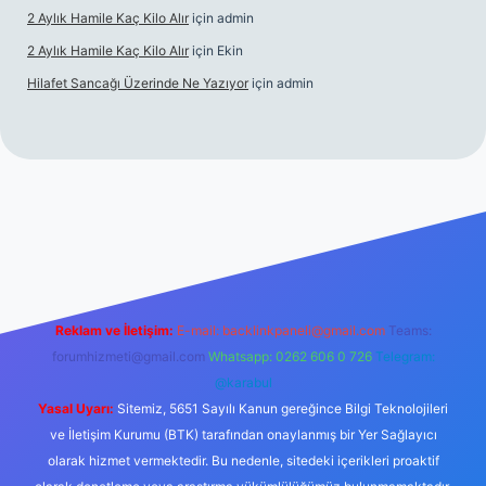
2 Aylık Hamile Kaç Kilo Alır
için
admin
2 Aylık Hamile Kaç Kilo Alır
için
Ekin
Hilafet Sancağı Üzerinde Ne Yazıyor
için
admin
cel giriş
https://tulipbett.net/
Reklam ve İletişim:
E-mail:
backlinkpaneli@gmail.com
Teams:
forumhizmeti@gmail.com
Whatsapp: 0262 606 0 726
Telegram:
@karabul
Yasal Uyarı:
Sitemiz, 5651 Sayılı Kanun gereğince Bilgi Teknolojileri
ve İletişim Kurumu (BTK) tarafından onaylanmış bir Yer Sağlayıcı
olarak hizmet vermektedir. Bu nedenle, sitedeki içerikleri proaktif