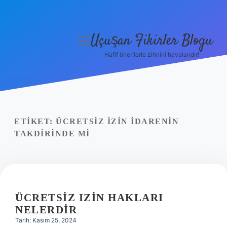
Uçuşan Fikirler Blogu
menüyü
aç
Hafif önerilerle zihnini havalandır!
Anasayfa
Gizlilik Politikası
Yasal Uyarı
ETIKET:
ÜCRETSIZ IZIN IDARENIN
TAKDIRINDE MI
Hakkımızda
ÜCRETSIZ IZIN HAKLARI
NELERDIR
Tarih: Kasım 25, 2024