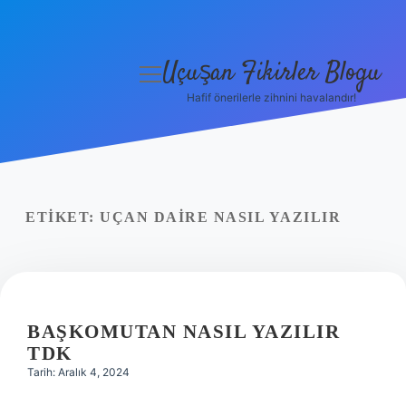
Uçuşan Fikirler Blogu
menüyü
aç
Hafif önerilerle zihnini havalandır!
Anasayfa
Gizlilik Politikası
Yasal Uyarı
ETIKET:
UÇAN DAIRE NASIL YAZILIR
Hakkımızda
BAŞKOMUTAN NASIL YAZILIR
TDK
Tarih: Aralık 4, 2024