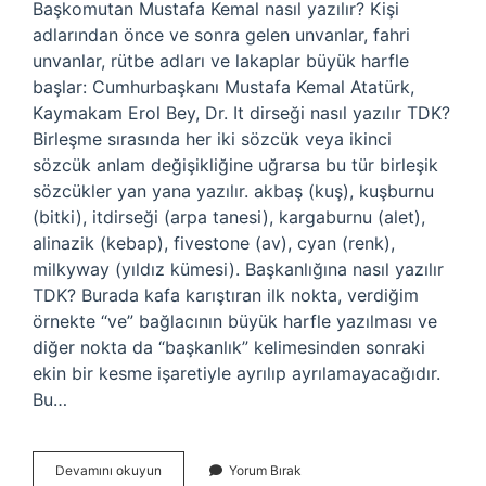
Başkomutan Mustafa Kemal nasıl yazılır? Kişi
adlarından önce ve sonra gelen unvanlar, fahri
unvanlar, rütbe adları ve lakaplar büyük harfle
başlar: Cumhurbaşkanı Mustafa Kemal Atatürk,
Kaymakam Erol Bey, Dr. It dirseği nasıl yazılır TDK?
Birleşme sırasında her iki sözcük veya ikinci
sözcük anlam değişikliğine uğrarsa bu tür birleşik
sözcükler yan yana yazılır. akbaş (kuş), kuşburnu
(bitki), itdirseği (arpa tanesi), kargaburnu (alet),
alinazik (kebap), fivestone (av), cyan (renk),
milkyway (yıldız kümesi). Başkanlığına nasıl yazılır
TDK? Burada kafa karıştıran ilk nokta, verdiğim
örnekte “ve” bağlacının büyük harfle yazılması ve
diğer nokta da “başkanlık” kelimesinden sonraki
ekin bir kesme işaretiyle ayrılıp ayrılamayacağıdır.
Bu…
Başkomutan
Devamını okuyun
Yorum Bırak