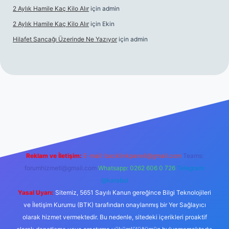
2 Aylık Hamile Kaç Kilo Alır
için
admin
2 Aylık Hamile Kaç Kilo Alır
için
Ekin
Hilafet Sancağı Üzerinde Ne Yazıyor
için
admin
cel giriş
https://tulipbett.net/
Reklam ve İletişim:
E-mail:
backlinkpaneli@gmail.com
Teams:
forumhizmeti@gmail.com
Whatsapp: 0262 606 0 726
Telegram:
@karabul
Yasal Uyarı:
Sitemiz, 5651 Sayılı Kanun gereğince Bilgi Teknolojileri
ve İletişim Kurumu (BTK) tarafından onaylanmış bir Yer Sağlayıcı
olarak hizmet vermektedir. Bu nedenle, sitedeki içerikleri proaktif