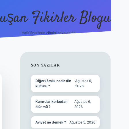
uşan Fikirler Blogu
Hafif önerilerle zihnini havalandır!
hiltonbet güncel giriş
h
SIDEBAR
SON YAZILAR
Diğerkâmlık nedir din
Ağustos 6,
kültürü ?
2026
Kumrular korkudan
Ağustos 6,
ölür mü ?
2026
Aviyet ne demek ?
Ağustos 5, 2026