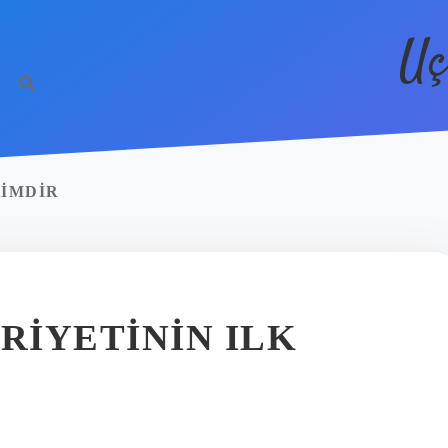
Uç
KIMDIR
IYETININ ILK