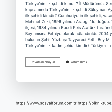
Türkiye’nin ilk şehidi kimdir? İl Müdürümüz Ser
kapsamında Türkiye’nin ilk şehidi Süleyman Ayd
ilk şehidi kimdir? Cumhuriyetin ilk şehidi, v
Mehmet Zeki, 1896 yılında Arapgir’de doğdu. T
ilçesi, 1934 yılında Ebedi Reis Atatürk tarafınd
Bey anısına Fethiye olarak adlandırıldı. 2004 y
bulunan Şehit Yüzbaşı Tayyareci Fethi Bey Milli
Türkiye’nin ilk kadın şehidi kimdir? Türkiye’nin
Türkiye
Devamını okuyun
Yorum Bırak
Cumhuriyetinin
Ilk
Şehidi
Kimdir
https://www.sosyalforum.com.tr
https://pikniktube