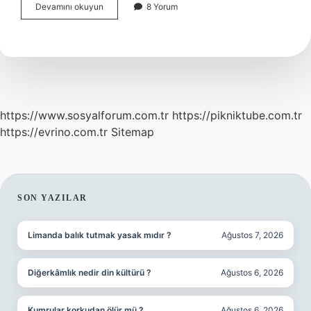
Türkiyede
Devamını okuyun
8 Yorum
Tarımın
En
Önemli
Sorunu
Nedir
https://www.sosyalforum.com.tr
https://pikniktube.com.tr
https://evrino.com.tr
Sitemap
SIDEBAR
SON YAZILAR
Limanda balık tutmak yasak mıdır ?
Ağustos 7, 2026
Diğerkâmlık nedir din kültürü ?
Ağustos 6, 2026
Kumrular korkudan ölür mü ?
Ağustos 6, 2026