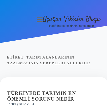
Uçuşan Fikirler Blogu
menüyü
aç
Hafif önerilerle zihnini havalandır!
Anasayfa
Gizlilik Politikası
Yasal Uyarı
ETIKET:
TARIM ALANLARININ
AZALMASININ SEBEPLERI NELERDIR
Hakkımızda
TÜRKIYEDE TARIMIN EN
ÖNEMLI SORUNU NEDIR
Tarih: Eylül 19, 2024