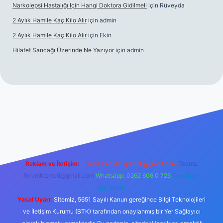
Narkolepsi Hastalığı Için Hangi Doktora Gidilmeli
için
Rüveyda
2 Aylık Hamile Kaç Kilo Alır
için
admin
2 Aylık Hamile Kaç Kilo Alır
için
Ekin
Hilafet Sancağı Üzerinde Ne Yazıyor
için
admin
cel giriş
https://tulipbett.net/
Reklam ve İletişim:
E-mail:
backlinkpaneli@gmail.com
Teams:
forumhizmeti@gmail.com
Whatsapp: 0262 606 0 726
Telegram:
@karabul
Yasal Uyarı:
Sitemiz, 5651 Sayılı Kanun gereğince Bilgi Teknolojileri
ve İletişim Kurumu (BTK) tarafından onaylanmış bir Yer Sağlayıcı