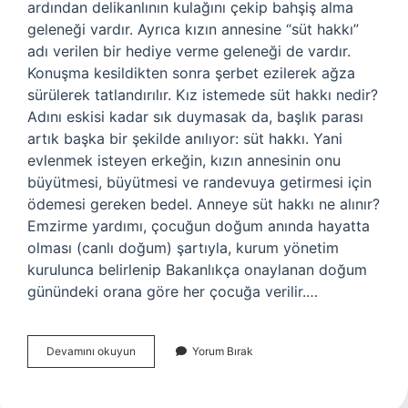
ardından delikanlının kulağını çekip bahşiş alma
geleneği vardır. Ayrıca kızın annesine “süt hakkı”
adı verilen bir hediye verme geleneği de vardır.
Konuşma kesildikten sonra şerbet ezilerek ağza
sürülerek tatlandırılır. Kız istemede süt hakkı nedir?
Adını eskisi kadar sık ​​duymasak da, başlık parası
artık başka bir şekilde anılıyor: süt hakkı. Yani
evlenmek isteyen erkeğin, kızın annesinin onu
büyütmesi, büyütmesi ve randevuya getirmesi için
ödemesi gereken bedel. Anneye süt hakkı ne alınır?
Emzirme yardımı, çocuğun doğum anında hayatta
olması (canlı doğum) şartıyla, kurum yönetim
kurulunca belirlenip Bakanlıkça onaylanan doğum
günündeki orana göre her çocuğa verilir.…
Süt
Devamını okuyun
Yorum Bırak
Hakkı
Ne
Demek