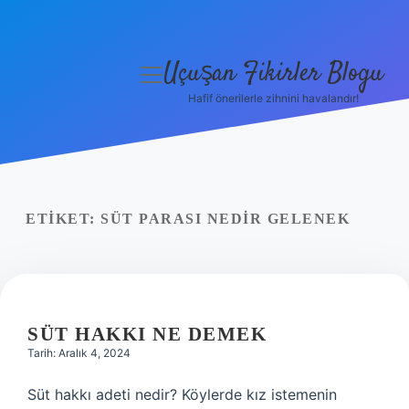
Uçuşan Fikirler Blogu
menüyü
aç
Hafif önerilerle zihnini havalandır!
Anasayfa
Gizlilik Politikası
Yasal Uyarı
ETIKET:
SÜT PARASI NEDIR GELENEK
Hakkımızda
SÜT HAKKI NE DEMEK
Tarih: Aralık 4, 2024
Süt hakkı adeti nedir? Köylerde kız istemenin