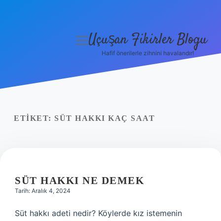
Uçuşan Fikirler Blogu
menüyü
aç
Hafif önerilerle zihnini havalandır!
Anasayfa
Gizlilik Politikası
Yasal Uyarı
ETIKET:
SÜT HAKKI KAÇ SAAT
Hakkımızda
SÜT HAKKI NE DEMEK
Tarih: Aralık 4, 2024
Süt hakkı adeti nedir? Köylerde kız istemenin