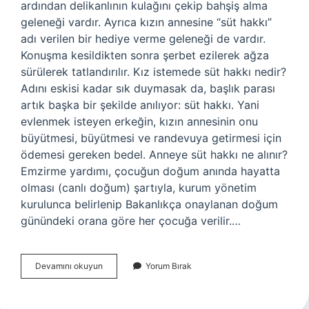
ardından delikanlının kulağını çekip bahşiş alma
geleneği vardır. Ayrıca kızın annesine “süt hakkı”
adı verilen bir hediye verme geleneği de vardır.
Konuşma kesildikten sonra şerbet ezilerek ağza
sürülerek tatlandırılır. Kız istemede süt hakkı nedir?
Adını eskisi kadar sık ​​duymasak da, başlık parası
artık başka bir şekilde anılıyor: süt hakkı. Yani
evlenmek isteyen erkeğin, kızın annesinin onu
büyütmesi, büyütmesi ve randevuya getirmesi için
ödemesi gereken bedel. Anneye süt hakkı ne alınır?
Emzirme yardımı, çocuğun doğum anında hayatta
olması (canlı doğum) şartıyla, kurum yönetim
kurulunca belirlenip Bakanlıkça onaylanan doğum
günündeki orana göre her çocuğa verilir.…
Süt
Devamını okuyun
Yorum Bırak
Hakkı
Ne
Demek