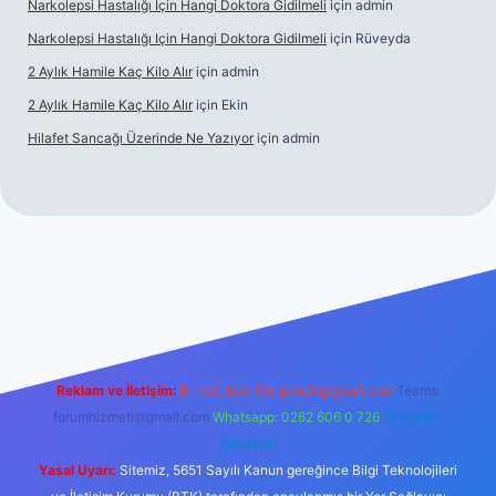
Narkolepsi Hastalığı Için Hangi Doktora Gidilmeli
için
admin
Narkolepsi Hastalığı Için Hangi Doktora Gidilmeli
için
Rüveyda
2 Aylık Hamile Kaç Kilo Alır
için
admin
2 Aylık Hamile Kaç Kilo Alır
için
Ekin
Hilafet Sancağı Üzerinde Ne Yazıyor
için
admin
cel giriş
https://tulipbett.net/
Reklam ve İletişim:
E-mail:
backlinkpaneli@gmail.com
Teams:
forumhizmeti@gmail.com
Whatsapp: 0262 606 0 726
Telegram:
@karabul
Yasal Uyarı:
Sitemiz, 5651 Sayılı Kanun gereğince Bilgi Teknolojileri