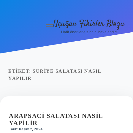
Uçuşan Fikirler Blogu
menüyü
aç
Hafif önerilerle zihnini havalandır!
Anasayfa
Gizlilik Politikası
Yasal Uyarı
ETIKET:
SURIYE SALATASI NASIL
YAPILIR
Hakkımızda
ARAPSACI SALATASI NASIL
YAPILIR
Tarih: Kasım 2, 2024