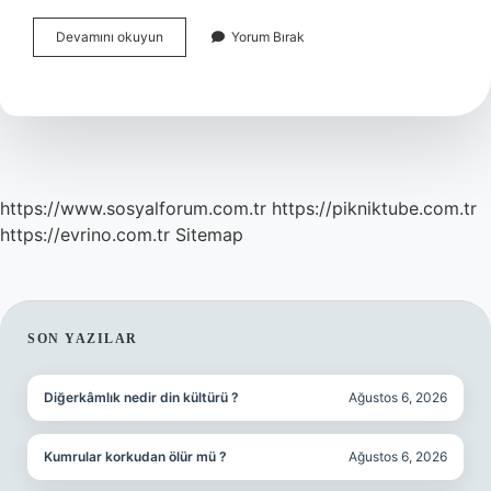
Arapsaci
Devamını okuyun
Yorum Bırak
Salatası
Nasil
Yapilir
https://www.sosyalforum.com.tr
https://pikniktube.com.tr
https://evrino.com.tr
Sitemap
SIDEBAR
SON YAZILAR
Diğerkâmlık nedir din kültürü ?
Ağustos 6, 2026
Kumrular korkudan ölür mü ?
Ağustos 6, 2026