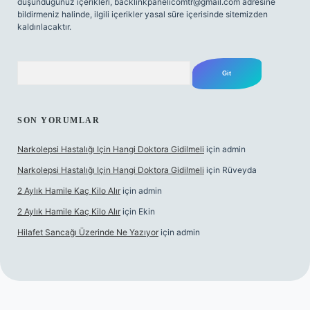
düşündüğünüz içerikleri,
backlinkpanelicomtr@gmail.com
adresine
bildirmeniz halinde, ilgili içerikler yasal süre içerisinde sitemizden
kaldırılacaktır.
Arama
SON YORUMLAR
Narkolepsi Hastalığı Için Hangi Doktora Gidilmeli
için
admin
Narkolepsi Hastalığı Için Hangi Doktora Gidilmeli
için
Rüveyda
2 Aylık Hamile Kaç Kilo Alır
için
admin
2 Aylık Hamile Kaç Kilo Alır
için
Ekin
Hilafet Sancağı Üzerinde Ne Yazıyor
için
admin