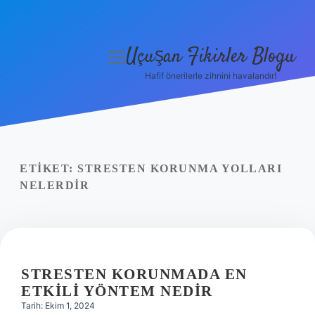
Uçuşan Fikirler Blogu
menüyü
aç
Hafif önerilerle zihnini havalandır!
Anasayfa
Gizlilik Politikası
Yasal Uyarı
ETIKET:
STRESTEN KORUNMA YOLLARI
NELERDIR
Hakkımızda
STRESTEN KORUNMADA EN
ETKILI YÖNTEM NEDIR
Tarih: Ekim 1, 2024