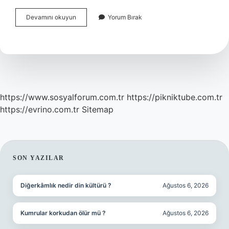
Stresten
Devamını okuyun
Yorum Bırak
Korunmada
En
Etkili
Yöntem
Nedir
https://www.sosyalforum.com.tr
https://pikniktube.com.tr
https://evrino.com.tr
Sitemap
SIDEBAR
SON YAZILAR
Diğerkâmlık nedir din kültürü ?
Ağustos 6, 2026
Kumrular korkudan ölür mü ?
Ağustos 6, 2026