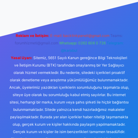
el giriş
https://tulipbett.net/
Reklam ve İletişim:
E-mail:
backlinkpaneli@gmail.com
Teams:
forumhizmeti@gmail.com
Whatsapp: 0262 606 0 726
Telegram:
@karabul
Yasal Uyarı:
Sitemiz, 5651 Sayılı Kanun gereğince Bilgi Teknolojileri
ve İletişim Kurumu (BTK) tarafından onaylanmış bir Yer Sağlayıcı
olarak hizmet vermektedir. Bu nedenle, sitedeki içerikleri proaktif
olarak denetleme veya araştırma yükümlülüğümüz bulunmamaktadır.
Ancak, üyelerimiz yazdıkları içeriklerin sorumluluğunu taşımakta olup,
siteye üye olarak bu sorumluluğu kabul etmiş sayılırlar. Bu internet
sitesi, herhangi bir marka, kurum veya şahıs şirketi ile hiçbir bağlantısı
bulunmamaktadır. Sitede yalnızca kendi hazırladığımız makaleler
paylaşılmaktadır. Burada yer alan içerikler haber niteliği taşımamakta
olup, gerçek kurum ve kişiler hakkında paylaşım yapılmamaktadır.
Gerçek kurum ve kişiler ile isim benzerlikleri tamamen tesadüfidir.